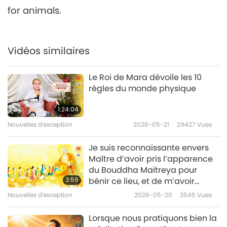
for animals.
Nouvelles d'exception
2019-11-06
3246
Vues
Nouvelles d'exception
Vidéos similaires
7
31:10
Le Roi de Mara dévoile les 10
Nouvelles d'exception
2019-11-07
3375
Vues
règles du monde physique
Nouvelles d'exception
1:24:04
Nouvelles d'exception
2026-05-21
29427
Vues
8
28:57
Je suis reconnaissante envers
Nouvelles d'exception
2019-11-08
3225
Vues
Maître d’avoir pris l’apparence
du Bouddha Maitreya pour
Nouvelles d'exception
3:59
bénir ce lieu, et de m’avoir
permis d’être témoin du fait que
Nouvelles d'exception
2026-05-20
3545
Vues
9
« Maître Suprême Ching Hai est
33:18
le Bouddha Maitreya ! »
Lorsque nous pratiquons bien la
Nouvelles d'exception
2019-11-09
3496
Vues