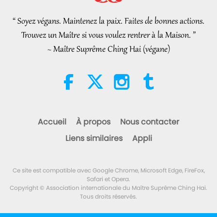
27:17
l’eau : extraits des Hadiths,
partie 1/2
Nouvelles d'exception
2019-11-19
3603
Vues
“ Soyez végans. Maintenez la paix. Faites de bonnes actions.
22:27
Trouvez un Maître si vous voulez rentrer à la Maison. ”
Nouvelles d'exception
Paroles de sagesse
2026-08-05
241
Vues
~ Maître Suprême Ching Hai (végane)
20
Au-delà du calcium : les
28:55
habitudes quotidiennes qui
façonnent vos os
Nouvelles d'exception
2019-11-20
3106
Vues
21:56
Nouvelles d'exception
Un mode de vie sain
2026-08-05
283
Vues
Accueil
À propos
Nous contacter
21
La Lune : notre brillante
Liens similaires
Appli
28:44
compagne Céleste, partie 2/2
Nouvelles d'exception
2019-11-21
3390
Vues
25:09
Ce site est compatible avec Google Chrome, Microsoft Edge, FireFox,
Nouvelles d'exception
Science et spiritualité
2026-08-05
266
Vues
Safari et Opera.
Copyright © Association internationale du Maître Suprême Ching Hai.
22
Tous droits réservés.
Chant émouvant d’un oiseau-
26:44
personne