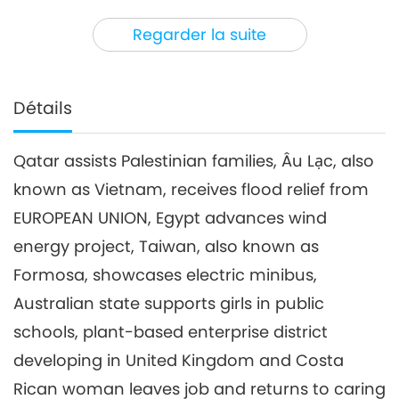
3
32:06
Regarder la suite
Nouvelles d'exception
2019-11-03
3307
Vues
Nouvelles d'exception
Détails
4
38:27
Qatar assists Palestinian families, Âu Lạc, also
Nouvelles d'exception
2019-11-04
3395
Vues
known as Vietnam, receives flood relief from
Nouvelles d'exception
EUROPEAN UNION, Egypt advances wind
energy project, Taiwan, also known as
5
Formosa, showcases electric minibus,
28:28
Nouvelles d'exception
2019-11-05
3464
Vues
Australian state supports girls in public
schools, plant-based enterprise district
Nouvelles d'exception
developing in United Kingdom and Costa
6
Rican woman leaves job and returns to caring
29:41