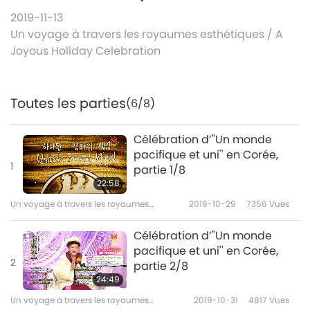
2019-11-13
Un voyage à travers les royaumes esthétiques
/
A
Joyous Holiday Celebration
Toutes les parties
(6/8)
Célébration d’"Un monde
pacifique et uni'' en Corée,
1
partie 1/8
22:58
Un voyage à travers les royaumes
2019-10-29
7356
Vues
esthétiques
Célébration d’"Un monde
pacifique et uni'' en Corée,
2
partie 2/8
24:49
Un voyage à travers les royaumes
2019-10-31
4817
Vues