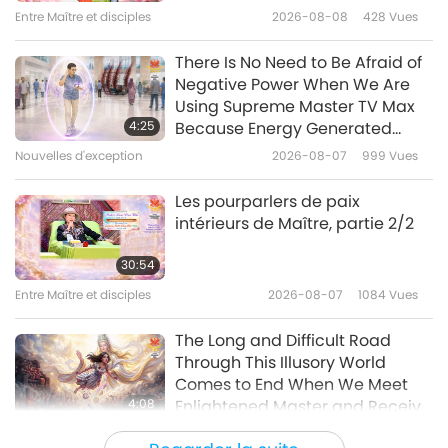
Végan, Faites la Paix !
Entre Maître et disciples
2026-08-08
428
Vues
24:34
Un voyage à travers les royaumes
2018-10-26
7452
Vues
There Is No Need to Be Afraid of
esthétiques
Negative Power When We Are
Entrer dans la Nouvelle ère
Using Supreme Master TV Max
d’Amour
4:25
Because Energy Generated
from It Is Far More Powerful than
Nouvelles d'exception
2026-08-07
999
Vues
22:02
Any Negative Entity
Un voyage à travers les royaumes
2018-10-23
8537
Vues
Les pourparlers de paix
esthétiques
intérieurs de Maître, partie 2/2
Musique coréenne – le
traditionnel rencontre le
30:54
moderne – Partie 1/2
Entre Maître et disciples
2026-08-07
1084
Vues
18:39
Un voyage à travers les royaumes
2018-10-10
7788
Vues
The Long and Difficult Road
esthétiques
Through This Illusory World
Comes to End When We Meet
4:08
Enlightened Master and Receive
Initiation
Nouvelles d'exception
2026-08-06
1080
Vues