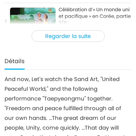
esthétiques
Célébration d’« Un monde uni
et pacifique » en Corée, partie
3
3/8
31:36
Regarder la suite
Un voyage à travers les royaumes
2019-11-05
4828
Vues
esthétiques
Célébration d’« Un monde uni
et pacifique » en Corée, partie
Détails
4
4/8
31:22
And now, Let's watch the Sand Art, "United
Un voyage à travers les royaumes
2019-11-07
5783
Vues
esthétiques
Peaceful World," and the following
Célébration d’"Un monde
performance "Taepyeongmu" together.
pacifique et uni'' en Corée,
5
partie 5/8
"Freedom and peace fulfilled through all of
26:50
our own hands. …The great dream of our
Un voyage à travers les royaumes
2019-11-11
4894
Vues
people, Unity, come quickly. …That day will
esthétiques