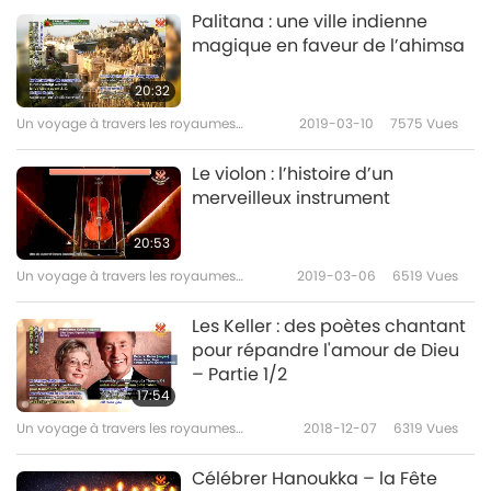
Palitana : une ville indienne
magique en faveur de l’ahimsa
20:32
Un voyage à travers les royaumes
2019-03-10
7575
Vues
esthétiques
Le violon : l’histoire d’un
merveilleux instrument
20:53
Un voyage à travers les royaumes
2019-03-06
6519
Vues
esthétiques
Les Keller : des poètes chantant
pour répandre l'amour de Dieu
– Partie 1/2
17:54
Un voyage à travers les royaumes
2018-12-07
6319
Vues
esthétiques
Célébrer Hanoukka – la Fête