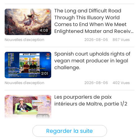
Paroles de sagesse
2021-11-10
4818
Vues
The Long and Difficult Road
Through This Illusory World
L’enseignement de Vimalakirti –
Comes to End When We Meet
chapitre 12 : Vision de l’univers
4:08
Enlightened Master and Receive
Abhirati et le Tathagata
Initiation
Nouvelles d'exception
2026-08-06
867
Vues
14:40
Aksobhya, partie 1/2
Paroles de sagesse
2021-11-08
4683
Vues
Spanish court upholds rights of
vegan meat producer in legal
La vertu : extrait de "La Cité de
challenge.
Dieu" de Saint Augustin
2:01
d’Hippone (végétarien), partie
Nouvelles d'exception
2026-08-06
402
Vues
12:16
1/2
Paroles de sagesse
2021-11-05
3845
Vues
Les pourparlers de paix
intérieurs de Maître, partie 1/2
38:45
Entre Maître et disciples
2026-08-06
1106
Vues
Regarder la suite