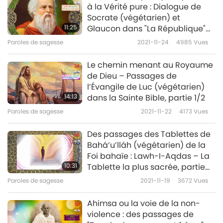
à la Vérité pure : Dialogue de
Socrate (végétarien) et
11:25
Glaucon dans "La République"
de Platon (végétarien), partie
Paroles de sagesse
2021-11-24
4985
Vues
1/2
Le chemin menant au Royaume
de Dieu – Passages de
l’Évangile de Luc (végétarien)
14:13
dans la Sainte Bible, partie 1/2
Paroles de sagesse
2021-11-22
4173
Vues
Des passages des Tablettes de
Bahá’u’lláh (végétarien) de la
Foi bahaïe : Lawh-I-Aqdas – La
10:31
Tablette la plus sacrée, partie
1/2
Paroles de sagesse
2021-11-19
3672
Vues
Ahimsa ou la voie de la non-
violence : des passages de