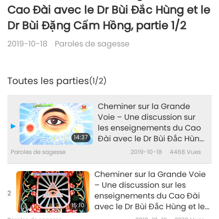
Cao Đài avec le Dr Bùi Đắc Hùng et le
Dr Bùi Đặng Cẩm Hồng, partie 1/2
2019-10-18
Paroles de sagesse
Toutes les parties
(1/2)
Cheminer sur la Grande
Voie – Une discussion sur
les enseignements du Cao
14:37
Đài avec le Dr Bùi Đắc Hùng
et le Dr Bùi Đặng Cẩm Hồng,
Paroles de sagesse
2019-10-18
4468
Vues
partie 1/2
Cheminer sur la Grande Voie
– Une discussion sur les
2
enseignements du Cao Đài
15:10
avec le Dr Bùi Đắc Hùng et le
Dr Bùi Đặng Cẩm Hồng, partie