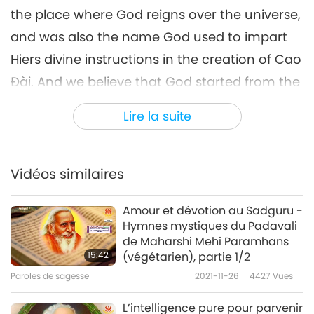
the place where God reigns over the universe,
and was also the name God used to impart
Hiers divine instructions in the creation of Cao
Đài. And we believe that God started from the
Emptiness. From the Emptiness, the Tao
Lire la suite
appeared. The Tao is the Almighty, which then
created Yin Light and Yang Light. The action
between Yin Light and Yang Light created a
Vidéos similaires
“Big Bang.” From the Big Bang, the planets in
Amour et dévotion au Sadguru -
the universe came into being, and then the
Hymnes mystiques du Padavali
world was created with beings such as the
de Maharshi Mehi Paramhans
15:42
(végétarien), partie 1/2
stones, flora, fauna, animals, and humanity.
Paroles de sagesse
2021-11-26
4427
Vues
L’intelligence pure pour parvenir