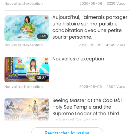
Nouvelles d'exception
2026-05-06
3339
Vues
Aujourd’hui, j’aimerais partager
une histoire sur ma paisible
cohabitation avec une petite
3:49
souris-personne.
Nouvelles d'exception
2026-05-05
4545
Vues
Nouvelles d'exception
35:32
Nouvelles d'exception
2026-05-05
2502
Vues
Seeing Master at the Cao Đài
Holy See Temple and the
Supreme Leader of the Third
4:12
Universal Salvation
Nouvelles d'exception
2026-05-04
3649
Vues
Regarder la suite