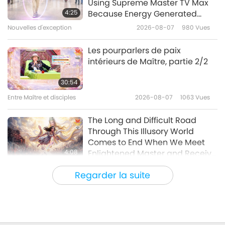
Using Supreme Master TV Max
4:25
Because Energy Generated
from It Is Far More Powerful than
Nouvelles d'exception
2026-08-07
980
Vues
35:58
Any Negative Entity
Nouvelles d'exception
2026-05-03
2489
Vues
Les pourparlers de paix
intérieurs de Maître, partie 2/2
Nouvelles d'exception
30:54
Entre Maître et disciples
2026-08-07
1063
Vues
34:18
Nouvelles d'exception
2026-05-02
2567
Vues
The Long and Difficult Road
Through This Illusory World
Comes to End When We Meet
4:08
Enlightened Master and Receive
Initiation
Nouvelles d'exception
2026-08-06
1047
Vues
Regarder la suite
Nouvelles d'exception
35:06