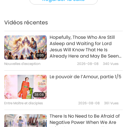
Nouvelles d'exception
Vidéos récentes
34:32
Nouvelles d'exception
2026-05-04
2545
Vues
Hopefully, Those Who Are Still
Asleep and Waiting for Lord
La Corée du Sud introduit
Jesus Will Know That He Is
l’éducation au bien-être des
3:05
Already Here and May Be Seen
animaux-personnes dans les
on Supreme Master Television
Nouvelles d'exception
2026-08-08
340
Vues
1:31
lycées.
Nouvelles d'exception
2026-05-03
3058
Vues
Le pouvoir de l’Amour, partie 1/5
Les citrons congelés ont non
seulement des propriétés
38:08
immunostimulantes et
Entre Maître et disciples
2026-08-08
361
Vues
1:46
détoxifiantes, mais ils favorisent
également la digestion et le
Nouvelles d'exception
2026-05-03
3330
Vues
There Is No Need to Be Afraid of
métabolisme.
Negative Power When We Are
Nouvelles d'exception