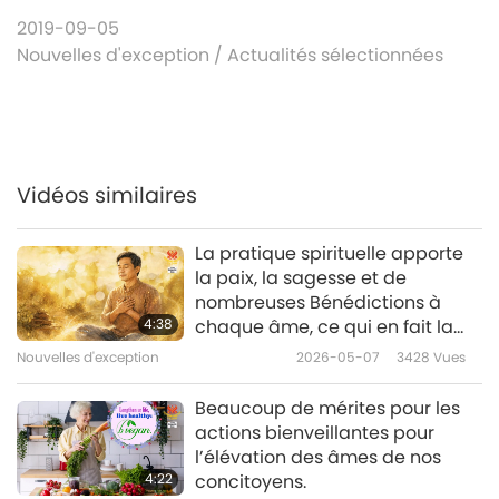
2019-09-05
Nouvelles d'exception
/
Actualités sélectionnées
Vidéos similaires
La pratique spirituelle apporte
la paix, la sagesse et de
nombreuses Bénédictions à
4:38
chaque âme, ce qui en fait la
chose la plus importante que
Nouvelles d'exception
2026-05-07
3428
Vues
nous puissions faire dans cette
vie.
Beaucoup de mérites pour les
actions bienveillantes pour
l’élévation des âmes de nos
4:22
concitoyens.