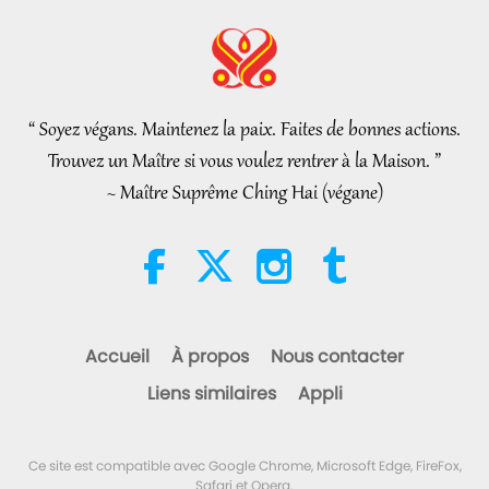
Nouvelles d'exception
2026-08-06
286
Vues
L’éthique islamique concernant
l’eau : extraits des Hadiths,
partie 2/2
“ Soyez végans. Maintenez la paix. Faites de bonnes actions.
21:43
Trouvez un Maître si vous voulez rentrer à la Maison. ”
Paroles de sagesse
2026-08-06
329
Vues
~ Maître Suprême Ching Hai (végane)
Tammy Fry (végane) : Semer les
graines d’un monde plus
bienveillant, partie 1/2
19:47
Élite Végé
2026-08-06
286
Vues
Accueil
À propos
Nous contacter
Les pourparlers de paix
Liens similaires
Appli
intérieurs de Maître, partie 1/2
38:45
Ce site est compatible avec Google Chrome, Microsoft Edge, FireFox,
Entre Maître et disciples
2026-08-06
1289
Vues
Safari et Opera.