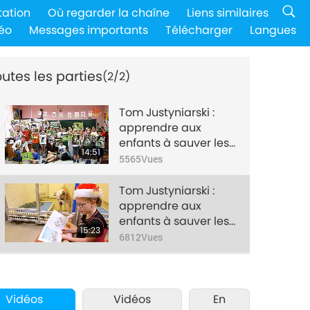
tation
Où regarder la chaîne
Liens similaires
éo
Messages importants
Télécharger
Langues
utes les parties
(2/2)
Tom Justyniarski :
apprendre aux
enfants à sauver les
14:51
animaux, partie 1/2
5565
Vues
Tom Justyniarski :
apprendre aux
enfants à sauver les
15:23
animaux, partie 2/2
6812
Vues
Vidéos
Vidéos
En