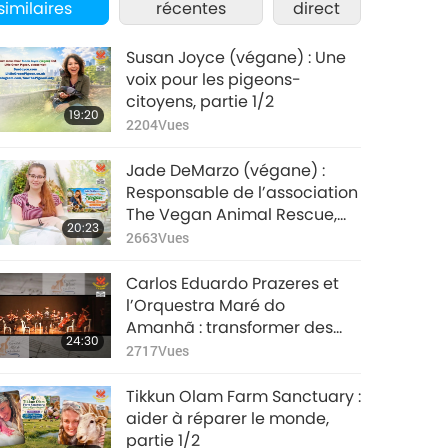
similaires
récentes
direct
Susan Joyce (végane) : Une
voix pour les pigeons-
citoyens, partie 1/2
19:20
2204
Vues
Jade DeMarzo (végane) :
Responsable de l’association
The Vegan Animal Rescue,
20:23
partie 1/2
2663
Vues
Carlos Eduardo Prazeres et
l’Orquestra Maré do
Amanhã : transformer des
24:30
vies grâce à la musique,
2717
Vues
partie 1/2
Tikkun Olam Farm Sanctuary :
aider à réparer le monde,
partie 1/2