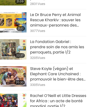
21:09
2831
Vues
Le Dr Bruce Perry et Animal
Rescue Kharkiv : sauver les
animaux-personnes des
21:12
lignes de front en Ukraine
3077
Vues
(Ureign), partie 1/2
La Fondation Gabriel :
prendre soin de nos amis les
perroquets, partie 1/2
22:37
3205
Vues
Steve Koyle (végan) et
Elephant Care Unchained :
promouvoir le bien-être des
20:30
éléphants-personnes dans le
3305
Vues
monde, partie 1/2
Rachel O’Neill et Little Dresses
for Africa : un acte de bonté
mondial, partie 1/2