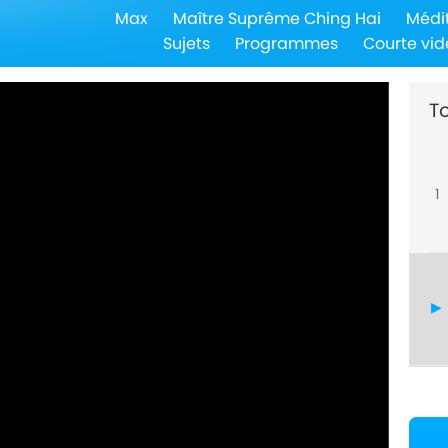
Max
Maître Suprême Ching Hai
Médi
Sujets
Programmes
Courte vid
To
1