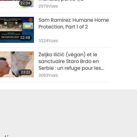
22:34
2976
Vues
Sam Ramirez: Humane Home
Protection, Part 1 of 2
22:48
3224
Vues
Željko Iličić (végan) et le
sanctuaire Staro Brdo en
Serbie : un refuge pour les
23:22
chevaux-personnes, partie
3093
Vues
1/2