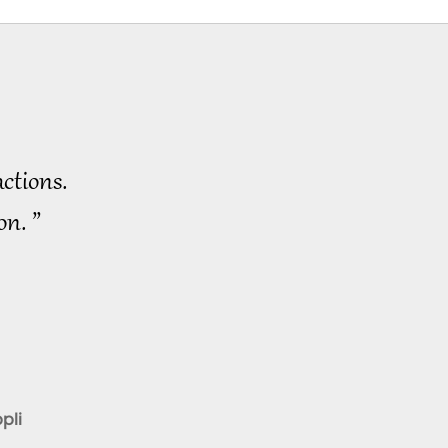
Mahavatar Babaji
(végétarien) sur la Grande
Révolution
ctions.
on. ”
pli