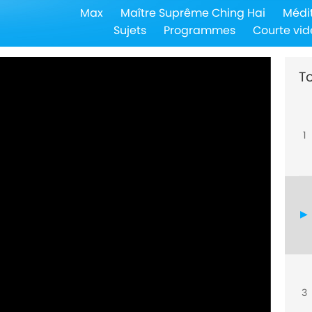
Max
Maître Suprême Ching Hai
Médi
Sujets
Programmes
Courte vid
To
1
3