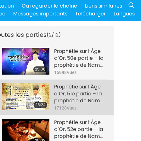
tation
Où regarder la chaîne
Liens similaires
éo
Messages importants
Télécharger
Langues
utes les parties
(2/12)
Prophétie sur l’Âge
d’Or, 50e partie – la
prophétie de Nam
25:06
Sa-go sur le Roi du
15998
Vues
Paradis
Prophétie sur l’Âge
d’Or, 51e partie – la
prophétie de Nam
25:24
Sa-go sur le Roi du
17128
Vues
Paradis
Prophétie sur l’Âge
d’Or, 52e partie – la
prophétie de Nam
28:09