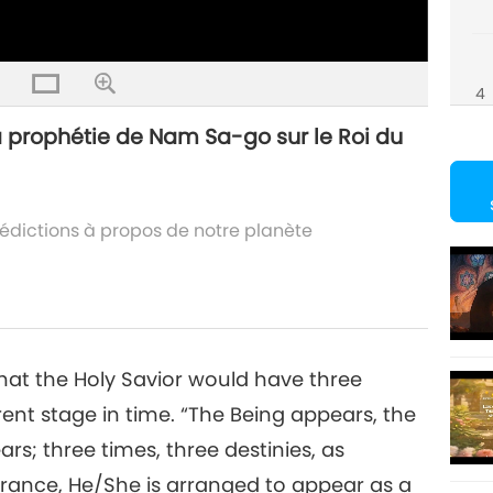
4
 la prophétie de Nam Sa-go sur le Roi du
5
prédictions à propos de notre planète
6
hat the Holy Savior would have three
rent stage in time. “The Being appears, the
s; three times, three destinies, as
7
arance, He/She is arranged to appear as a