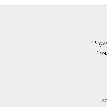
“ Soye
Trou
Ac