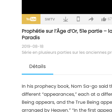
67
Prophétie sur l’Âge d’Or, 51e partie –
Paradis
2019-08-18
Série en plusieurs parties sur les anciennes 
Détails
In his prophecy book, Nom Sa-go said t
different “appearances,” each at a diffe
Being appears, and the True Being appear
arranged by Heaven.” “In the first appe