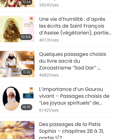
12:14
partie 1/2
3924
Vues
Une vie d’humilité : d’après
les écrits de Saint François
d’Assise (végétarien), partie
10:59
1/2
4013
Vues
Quelques passages choisis
du livre sacré du
Zoroastrisme ”Sad Dar” :
11:22
Chapitres 64-81, partie 1/2
4082
Vues
L’importance d’un Gourou
vivant – Passages choisis de
”Les joyaux spirituels” de
16:15
Baba Sawan Singh Ji
6142
Vues
(végétarien), partie 1/2
Des passages de la Pistis
Sophia – chapitres 28 à 31,
partie 1/2