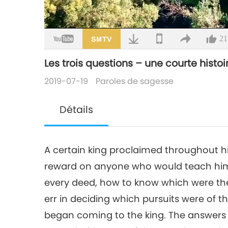
Chargé
:
4.87%
/
Sourdine
21
Les trois questions – une courte histoir
2019-07-19
Paroles de sagesse
Détails
A certain king proclaimed throughout h
reward on anyone who would teach hi
every deed, how to know which were the
err in deciding which pursuits were of
began coming to the king. The answers we