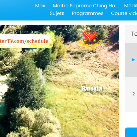
Max
Maître Suprême Ching Hai
Médi
Sujets
Programmes
Courte vid
To
2