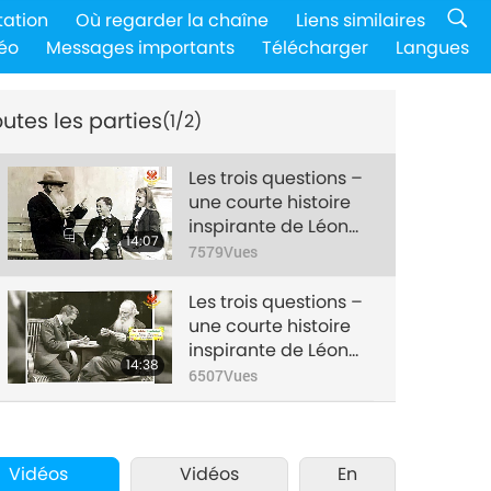
tation
Où regarder la chaîne
Liens similaires
éo
Messages importants
Télécharger
Langues
utes les parties
(1/2)
Les trois questions –
une courte histoire
inspirante de Léon
14:07
Tolstoï – Partie 1/2
7579
Vues
Les trois questions –
une courte histoire
inspirante de Léon
14:38
Tolstoï – Partie 2/2
6507
Vues
Vidéos
Vidéos
En