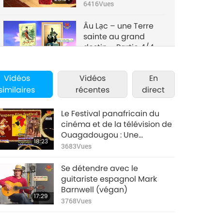
6416
Vues
Âu Lạc – une Terre
sainte au grand
destin – Partie 4/4
23:03
6019
Vues
Vidéos
Vidéos
En
similaires
récentes
direct
Le Festival panafricain du
cinéma et de la télévision de
Ouagadougou : Une
18:23
célébration historique du
3683
Vues
cinéma africain
Se détendre avec le
guitariste espagnol Mark
Barnwell (végan)
17:29
3768
Vues