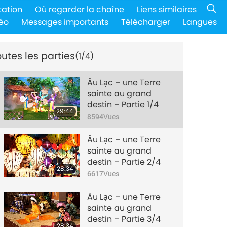
tation
Où regarder la chaîne
Liens similaires
éo
Messages importants
Télécharger
Langues
utes les parties
(1/4)
Âu Lạc – une Terre
sainte au grand
destin – Partie 1/4
29:44
8594
Vues
Âu Lạc – une Terre
sainte au grand
destin – Partie 2/4
28:34
6617
Vues
Âu Lạc – une Terre
sainte au grand
destin – Partie 3/4
28:34