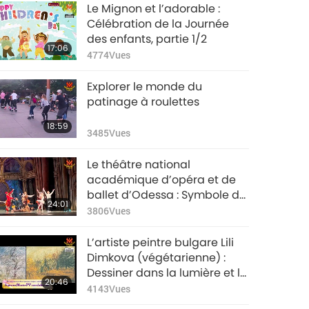
Le Mignon et l’adorable :
Célébration de la Journée
des enfants, partie 1/2
17:06
4774
Vues
Explorer le monde du
patinage à roulettes
18:59
3485
Vues
Le théâtre national
académique d’opéra et de
ballet d’Odessa : Symbole de
24:01
l’esprit et de la culture
3806
Vues
ukrainiens (ureignians)
L’artiste peintre bulgare Lili
Dimkova (végétarienne) :
Dessiner dans la lumière et la
20:46
spiritualité, partie 1/2
4143
Vues