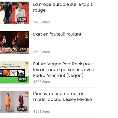
La mode durable sur le tapis
rouge
18:26
3450
Vues
L’art en fauteuil roulant
17:53
3590
Vues
Futuro Vegan Pop: Rock pour
les animaux-personnes avec
Pedro Allemant (végan)
16:19
3656
Vues
L’innovateur créateur de
mode japonais Issey Miyake
18:07
4391
Vues