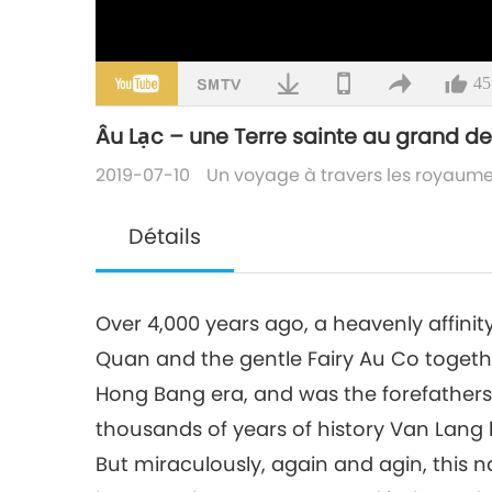
45
Âu Lạc – une Terre sainte au grand des
2019-07-10
Un voyage à travers les royaume
Détails
Over 4,000 years ago, a heavenly affini
Quan and the gentle Fairy Au Co togethe
Hong Bang era, and was the forefathers 
thousands of years of history Van Lang 
But miraculously, again and agin, this 