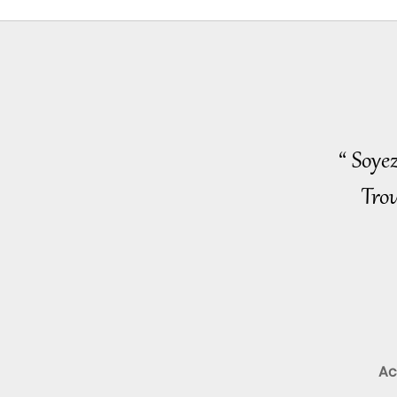
“ Soye
Trou
Ac