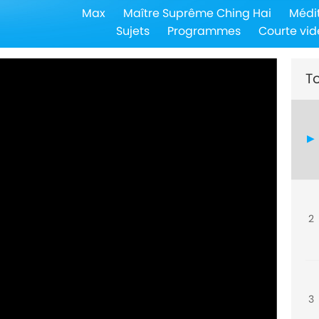
Max
Maître Suprême Ching Hai
Médi
Sujets
Programmes
Courte vid
To
2
3