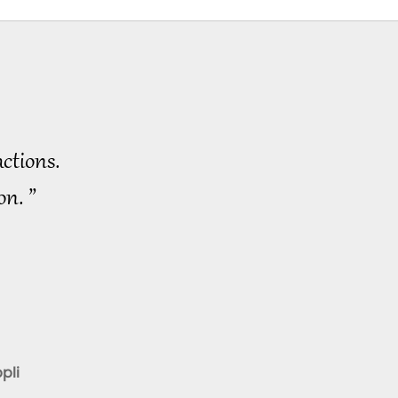
ctions.
on. ”
pli