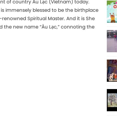
t of country Âu Lạc (Vietnam) today.
 is immensely blessed to be the birthplace
renowned Spiritual Master. And it is She
and the new name “Âu Lạc,” connoting the