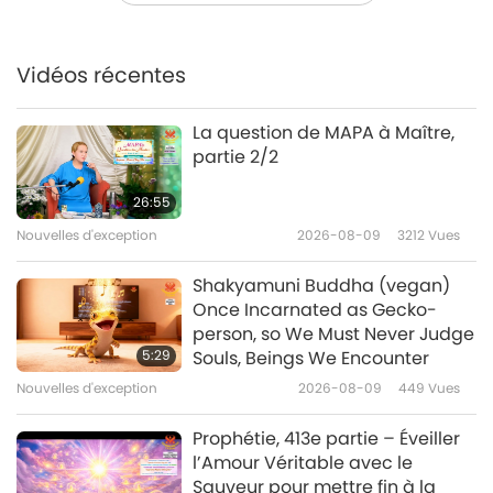
La force par la compassion : le
fitness végan avec Julien
Desroches, partie 1/2
Vidéos récentes
22:32
Élite Végé
2026-03-05
3146
Vues
La question de MAPA à Maître,
partie 2/2
Scott Jurek (végan) : Les secrets
cachés de l’endurance en
26:55
ultra-marathon, partie 1/2
Nouvelles d'exception
2026-08-09
3212
Vues
24:26
Élite Végé
2026-02-19
3353
Vues
Shakyamuni Buddha (vegan)
Once Incarnated as Gecko-
Des muscles au service d’une
person, so We Must Never Judge
mission : Giacomo Marchese et
5:29
Souls, Beings We Encounter
le mouvement végan, partie 1/2
Nouvelles d'exception
2026-08-09
449
Vues
21:56
Élite Végé
2026-02-05
3438
Vues
Prophétie, 413e partie – Éveiller
l’Amour Véritable avec le
Ryan Scott Nelson (végan) :
Sauveur pour mettre fin à la