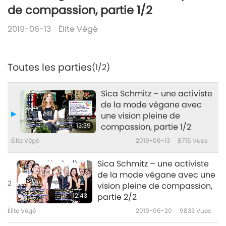
de compassion, partie 1/2
2019-06-13
Élite Végé
Toutes les parties
(1/2)
Sica Schmitz – une activiste
de la mode végane avec
une vision pleine de
13:39
compassion, partie 1/2
Élite Végé
2019-06-13
8715
Vues
Sica Schmitz – une activiste
de la mode végane avec une
2
vision pleine de compassion,
12:43
partie 2/2
Élite Végé
2019-06-20
9833
Vues