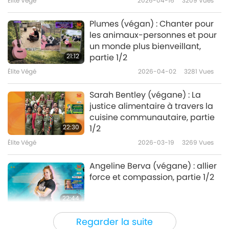
Élite Végé
2026-04-16
3209
Vues
Plumes (végan) : Chanter pour
les animaux-personnes et pour
un monde plus bienveillant,
21:12
partie 1/2
Élite Végé
2026-04-02
3281
Vues
Sarah Bentley (végane) : La
justice alimentaire à travers la
cuisine communautaire, partie
22:30
1/2
Élite Végé
2026-03-19
3269
Vues
Angeline Berva (végane) : allier
force et compassion, partie 1/2
22:44
Élite Végé
2026-03-10
3184
Vues
Regarder la suite