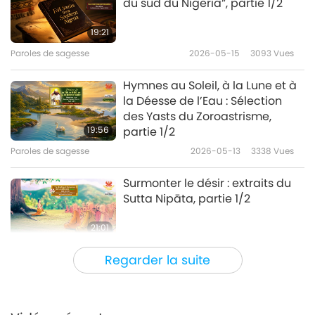
du sud du Nigeria”, partie 1/2
19:21
Paroles de sagesse
2026-05-15
3093
Vues
Hymnes au Soleil, à la Lune et à
la Déesse de l’Eau : Sélection
des Yasts du Zoroastrisme,
19:56
partie 1/2
Paroles de sagesse
2026-05-13
3338
Vues
Surmonter le désir : extraits du
Sutta Nipāta, partie 1/2
21:01
Paroles de sagesse
2026-05-11
3323
Vues
Regarder la suite
Culture rurale : Extraits des «
Tablettes » d’Amos Bronson
Alcott (végan), partie 1/2