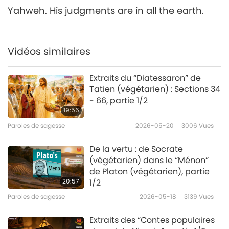
Yahweh. His judgments are in all the earth.
Vidéos similaires
Extraits du “Diatessaron” de
Tatien (végétarien) : Sections 34
- 66, partie 1/2
19:56
Paroles de sagesse
2026-05-20
3006
Vues
De la vertu : de Socrate
(végétarien) dans le “Ménon”
de Platon (végétarien), partie
20:57
1/2
Paroles de sagesse
2026-05-18
3139
Vues
Extraits des “Contes populaires