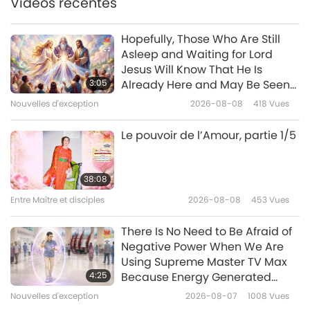
Vidéos récentes
17:55
Paroles de sagesse
2026-05-08
3042
Vues
Hopefully, Those Who Are Still
Asleep and Waiting for Lord
L’Udgîtha – Extraits des
Jesus Will Know That He Is
Upanishads, un ancien texte
3:05
Already Here and May Be Seen
Hindou, partie 1/2
on Supreme Master Television
Nouvelles d'exception
2026-08-08
418
Vues
21:54
Paroles de sagesse
2026-05-06
5656
Vues
Le pouvoir de l’Amour, partie 1/5
Extraits de “Pistis Sophia” –
Chapitres 68-70 partie 1/2
38:08
Entre Maître et disciples
2026-08-08
453
Vues
17:50
Paroles de sagesse
2026-05-04
3244
Vues
There Is No Need to Be Afraid of
Negative Power When We Are
Conférence internationale sur le
Using Supreme Master TV Max
changement climatique, partie
4:25
Because Energy Generated
1/18
from It Is Far More Powerful than
Nouvelles d'exception
2026-08-07
1008
Vues
40:13
Any Negative Entity