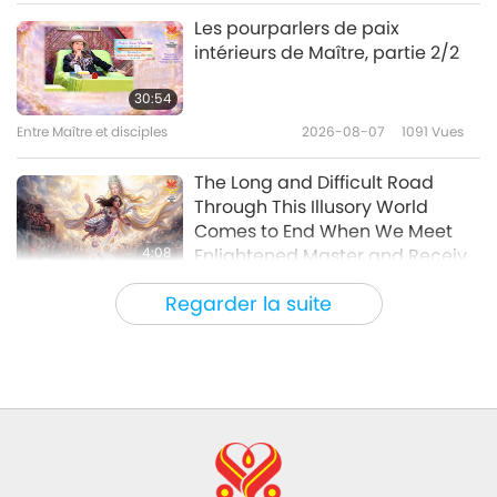
Paroles de sagesse
2026-04-13
3901
Vues
Les pourparlers de paix
intérieurs de Maître, partie 2/2
De la lumière et des croyants –
Extraits du Saint Coran, partie
30:54
1/2
Entre Maître et disciples
2026-08-07
1091
Vues
23:38
Paroles de sagesse
2026-04-10
3126
Vues
The Long and Difficult Road
Through This Illusory World
Comes to End When We Meet
4:08
Enlightened Master and Receive
Initiation
Nouvelles d'exception
2026-08-06
1087
Vues
Regarder la suite
Nouvelles d'exception
35:06
Nouvelles d'exception
2026-08-06
297
Vues
L’éthique islamique concernant