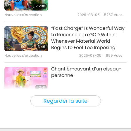
25:38
Nouvelles d'exception
2026-08-05
5267
Vues
2:12
2019-05-12
5398
Vues
“Fast Charge” Is Wonderful Way
to Reconnect to GOD Within
Happy International Artist Day
Whenever Material World
#1
3:46
Begins to Feel Too Imposing
Nouvelles d'exception
2026-08-05
999
Vues
3:38
2019-04-03
7577
Vues
Chant émouvant d’un oiseau-
personne
42:41
Entre Maître et disciples
2026-08-05
781
Vues
Regarder la suite
It Is Joy to Hear That GOD’s
Disciple’s Kind Actions and
Loving Demeanor Were
4:31
Appreciated by School