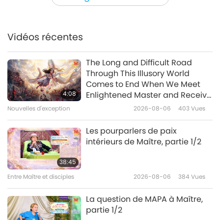
Merry Christmas #1
Celebrating Peace in Korea
#10
10
Vidéos récentes
4:28
5:01
2019-12-25
3233
Vues
2019-04-27
5526
Vues
The Long and Difficult Road
Through This Illusory World
Happy World Vegan Day 2019 #1
Celebrating Peace in Korea
Comes to End When We Meet
#11
4:08
Enlightened Master and Receive
11
Initiation
Nouvelles d'exception
2026-08-06
403
Vues
1:53
2:28
2019-11-01
3488
Vues
2019-04-27
5761
Vues
Les pourparlers de paix
intérieurs de Maître, partie 1/2
Happy 2nd Anniversary,
Celebrating Peace in Korea
Supreme Master Television! #1
#12
38:45
12
Entre Maître et disciples
2026-08-06
384
Vues
3:26
2:27
2019-10-03
3908
Vues
2019-04-27
5692
Vues
La question de MAPA à Maître,
partie 1/2
Happy Mother's Day #1