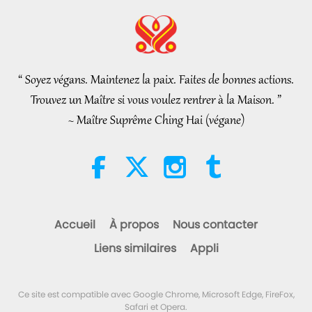
Community
Nouvelles d'exception
2026-08-04
1043
Vues
Nouvelles d'exception
“ Soyez végans. Maintenez la paix. Faites de bonnes actions.
32:52
Trouvez un Maître si vous voulez rentrer à la Maison. ”
Nouvelles d'exception
2026-08-04
327
Vues
~ Maître Suprême Ching Hai (végane)
Une analyse du plaisir : extraits
des œuvres de Pierre Gassendi
(végétarien), partie 2/2
19:31
Paroles de sagesse
2026-08-04
288
Vues
Accueil
À propos
Nous contacter
La légende du caïmitier partie
Liens similaires
Appli
2/2
36:01
Ce site est compatible avec Google Chrome, Microsoft Edge, FireFox,
Les traces culturelles de par le monde
2026-08-04
346
Vues
Safari et Opera.