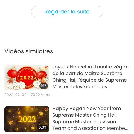
4:00
Regarder la suite
2019-04-27
6074
Vues
Celebrating Peace in Korea
#04
4
5:54
Vidéos similaires
2019-04-27
5947
Vues
Joyeux Nouvel An Lunaire végan
Celebrating Peace in Korea
de la part de Maître Suprême
#05
Ching Hai, l’équipe de Supreme
5
1:17
Master Television et les
3:06
membres de l’Association
2022-02-02
7900
Vues
2019-04-27
5920
Vues
internationale du Maître
Suprême Ching Hai (tous
Happy Vegan New Year from
Celebrating Peace in Korea
végans)
Supreme Master Ching Hai,
#06
Supreme Master Television
0:39
Team and Association Members
4:39