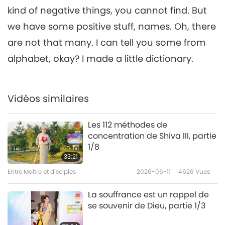
monde : l’amour véritable ne
kind of negative things, you cannot find. But
6
change jamais, partie 6/10
32:46
we have some positive stuff, names. Oh, there
Entre Maître et disciples
2019-05-08
7807
Vues
are not that many. I can tell you some from
alphabet, okay? I made a little dictionary.
De l’Univers Originel à notre
monde : l’amour véritable ne
7
change jamais, partie 7/10
35:46
Vidéos similaires
Entre Maître et disciples
2019-05-09
8702
Vues
Les 112 méthodes de
De l’Univers Originel à notre
concentration de Shiva III, partie
monde : l’amour véritable ne
1/8
8
change jamais, partie 8/10
33:21
40:21
Entre Maître et disciples
2026-06-11
4626
Vues
Entre Maître et disciples
2019-05-10
9159
Vues
La souffrance est un rappel de
De l’Univers Originel à notre
se souvenir de Dieu, partie 1/3
monde : l’amour véritable ne
9
change jamais, partie 9/10