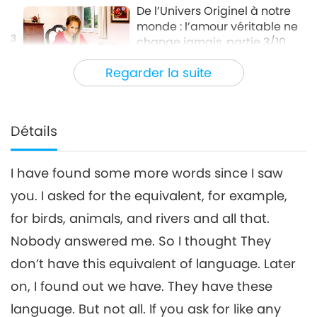
De l’Univers Originel à notre
monde : l’amour véritable ne
3
change jamais, partie 3/10
30:11
Regarder la suite
Entre Maître et disciples
2019-04-28
8051
Vues
De l’Univers Originel à notre
monde : l’amour véritable ne
Détails
4
change jamais, partie 4/10
32:22
I have found some more words since I saw
Entre Maître et disciples
2019-05-06
8377
Vues
you. I asked for the equivalent, for example,
De l’Univers Originel à notre
for birds, animals, and rivers and all that.
monde : l’amour véritable ne
5
change jamais, partie 5/10
Nobody answered me. So I thought They
35:07
don’t have this equivalent of language. Later
Entre Maître et disciples
2019-05-07
8371
Vues
on, I found out we have. They have these
De l’Univers Originel à notre
language. But not all. If you ask for like any