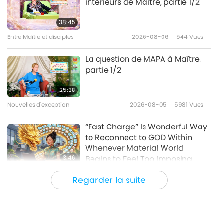
intérieurs de Maître, partie 1/2
L’histoire de la fête de Ching
Ming, partie 1/4
38:45
Entre Maître et disciples
2026-08-06
544
Vues
37:24
Entre Maître et disciples
2026-05-05
4858
Vues
La question de MAPA à Maître,
partie 1/2
Ceux que nous devons
remercier pour la fin rapide de
25:38
la guerre mondiale, partie 1/3
Nouvelles d'exception
2026-08-05
5981
Vues
41:08
Entre Maître et disciples
2026-05-02
5922
Vues
“Fast Charge” Is Wonderful Way
to Reconnect to GOD Within
Whenever Material World
3:46
Begins to Feel Too Imposing
Nouvelles d'exception
2026-08-05
1058
Vues
Regarder la suite
Chant émouvant d’un oiseau-
personne