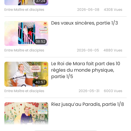
37:24
37:18
Entre Maître et disciples
2026-06-08
4308
Vues
Entre Maître et disciples
2019-05-11
10640
Vues
Des vœux sincères, partie 1/3
De l’Univers Originel à notre
monde : l’amour véritable ne
10
change jamais, partie 10/10
38:52
39:59
Entre Maître et disciples
2026-06-05
4880
Vues
Entre Maître et disciples
2019-05-12
9285
Vues
Le Roi de Mara fait part des 10
règles du monde physique,
partie 1/5
40:57
Entre Maître et disciples
2026-05-31
6003
Vues
Riez jusqu’au Paradis, partie 1/8
37:55