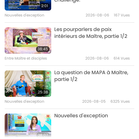
dans la vie contemporaine
2:01
Nouvelles d'exception
2026-08-06
167
Vues
19:26
Un voyage à travers les royaumes
2026-03-05
3525
Vues
Les pourparlers de paix
esthétiques
intérieurs de Maître, partie 1/2
Une soirée célébrant
l’anniversaire du Bouddha
38:45
Shakyamuni (végan), partie 1/6
Entre Maître et disciples
2026-08-06
614
Vues
32:27
Un voyage à travers les royaumes
2026-01-06
3930
Vues
La question de MAPA à Maître,
esthétiques
partie 1/2
Giotto : le précurseur de la
peinture de la Renaissance,
25:38
partie 1/2
Nouvelles d'exception
2026-08-05
6325
Vues
15:20
Un voyage à travers les royaumes
2021-12-23
4463
Vues
Nouvelles d'exception
esthétiques
38:07