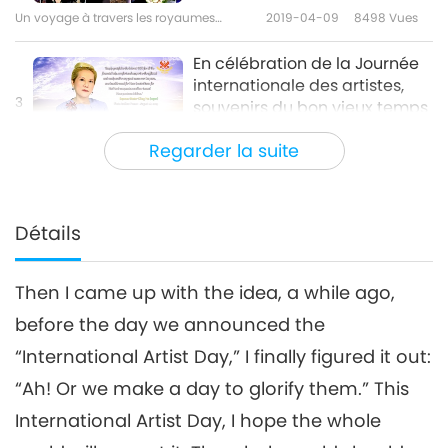
Un voyage à travers les royaumes
2019-04-09
8498
Vues
esthétiques
En célébration de la Journée
internationale des artistes,
3
souvenirs du bon vieux temps
23:38
– Partie 3/3
Regarder la suite
Un voyage à travers les royaumes
2019-04-10
8736
Vues
esthétiques
Détails
Then I came up with the idea, a while ago,
before the day we announced the
“International Artist Day,” I finally figured it out:
“Ah! Or we make a day to glorify them.” This
International Artist Day, I hope the whole