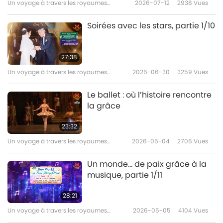
Un voyage à travers les royaumes
2026-07-12
2938
Vues
esthétiques
Soirées avec les stars, partie 1/10
27:38
Un voyage à travers les royaumes
2026-06-30
3259
Vues
esthétiques
Le ballet : où l’histoire rencontre
la grâce
23:32
Un voyage à travers les royaumes
2026-06-04
2706
Vues
esthétiques
Un monde… de paix grâce à la
musique, partie 1/11
28:21
Un voyage à travers les royaumes
2026-05-05
4104
Vues
esthétiques