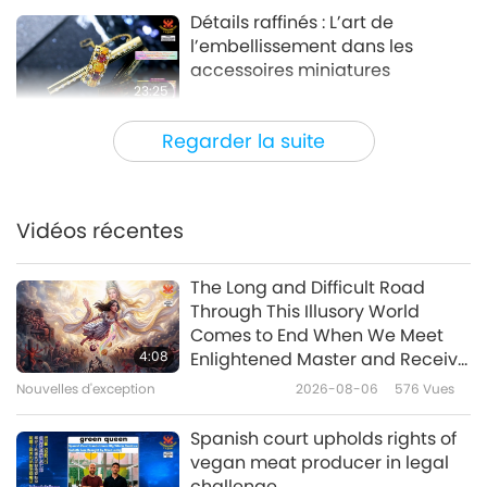
Détails raffinés : L’art de
l’embellissement dans les
accessoires miniatures
23:25
Un voyage à travers les royaumes
2026-04-16
3661
Vues
Regarder la suite
esthétiques
L’art des éléments floraux
sculptés
Vidéos récentes
21:59
Un voyage à travers les royaumes
2026-04-09
3468
Vues
The Long and Difficult Road
esthétiques
Through This Illusory World
Spring’s Timeless Canvas: A
Comes to End When We Meet
Journey Through Floral Art and
4:08
Enlightened Master and Receive
Style
Initiation
Nouvelles d'exception
2026-08-06
576
Vues
24:53
Un voyage à travers les royaumes
2026-03-26
3724
Vues
Spanish court upholds rights of
esthétiques
vegan meat producer in legal
L’art du drapé : les textiles en lin
challenge.