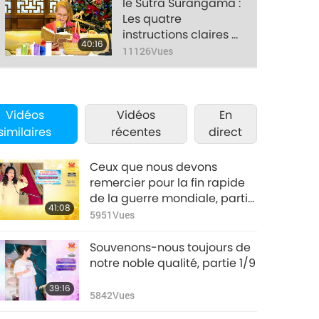
de tuer et éviter la
le Sutra Surangama :
luxurepureté –
Les quatre
s’abstenir de tuer et
instructions claires et
40:16
éviter la luxure –
inaltérables sur la
11126
Vues
Partie 5/6
pureté – s’abstenir
de tuer et éviter la
luxurepureté –
s’abstenir de tuer et
Vidéos
Vidéos
En
éviter la luxure –
similaires
récentes
direct
Partie 6/6
Ceux que nous devons
remercier pour la fin rapide
de la guerre mondiale, partie
41:08
1/3
5951
Vues
Souvenons-nous toujours de
notre noble qualité, partie 1/9
39:16
5842
Vues