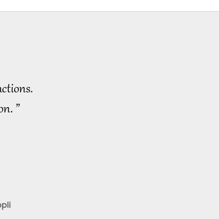
ctions.
on. ”
pli