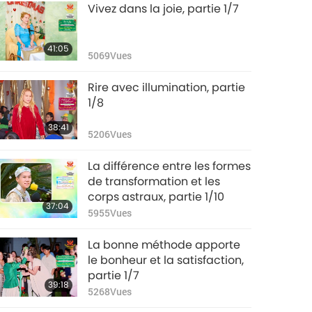
Vivez dans la joie, partie 1/7
41:05
5069
Vues
Rire avec illumination, partie
1/8
38:41
5206
Vues
La différence entre les formes
de transformation et les
corps astraux, partie 1/10
37:04
5955
Vues
La bonne méthode apporte
le bonheur et la satisfaction,
partie 1/7
39:18
5268
Vues