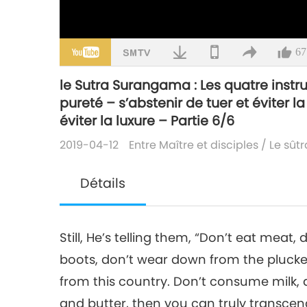
67
le Sutra Surangama : Les quatre instruc
pureté – s’abstenir de tuer et éviter l
éviter la luxure – Partie 6/6
2019-04-12
Entre Maître et disciples
/
Le sût
Détails
Still, He’s telling them, “Don’t eat meat,
boots, don’t wear down from the plucke
from this country. Don’t consume milk
and butter, then you can truly transcend 