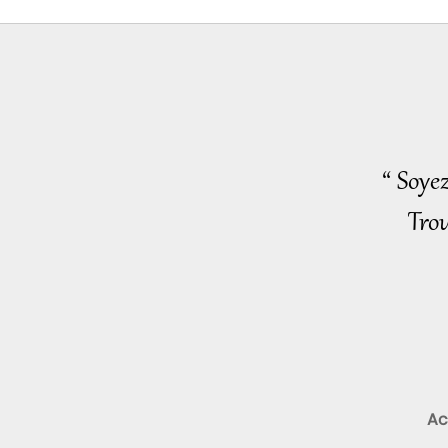
“ Soye
Trou
Ac