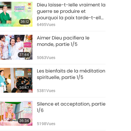
Dieu laisse-t-Ielle vraiment la
guerre se produire et
pourquoi la paix tarde-t-elle
36:12
tant à venir ?, partie 1/4
6495
Vues
Aimer Dieu pacifiera le
monde, partie 1/5
37:44
5063
Vues
Les bienfaits de la méditation
spirituelle, partie 1/5
36:47
5381
Vues
Silence et acceptation, partie
1/6
36:34
5198
Vues