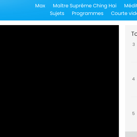
Max
Maître Suprême Ching Hai
Médi
2
Sujets
Programmes
Courte vid
To
3
4
5