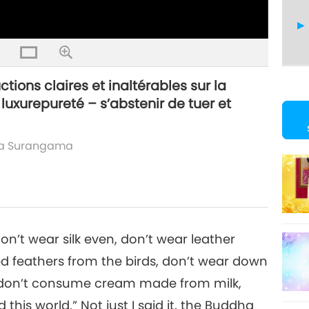
tions claires et inaltérables sur la
a luxurepureté – s’abstenir de tuer et
ra Surangama
 don’t wear silk even, don’t wear leather
d feathers from the birds, don’t wear down
, don’t consume cream made from milk,
this world.” Not just I said it, the Buddha