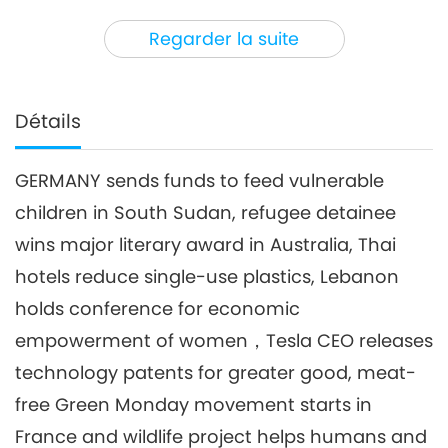
3
25:20
Regarder la suite
Nouvelles d'exception
2019-04-03
4758
Vues
Nouvelles d'exception
Détails
4
27:33
GERMANY sends funds to feed vulnerable
Nouvelles d'exception
2019-04-04
4892
Vues
children in South Sudan, refugee detainee
Nouvelles d'exception
wins major literary award in Australia, Thai
hotels reduce single-use plastics, Lebanon
5
holds conference for economic
28:05
Nouvelles d'exception
2019-04-05
4599
Vues
empowerment of women，Tesla CEO releases
technology patents for greater good, meat-
Nouvelles d'exception
free Green Monday movement starts in
6
France and wildlife project helps humans and
27:36