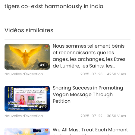
tigers co-exist harmoniously in India.
Nouvelles d'exception
2019-04-06
4384
Vues
Nouvelles d'exception
Vidéos similaires
7
31:30
Nous sommes tellement bénis
Nouvelles d'exception
2019-04-07
4774
Vues
et reconnaissants que les
anges, les archanges, les Êtres
Nouvelles d'exception
4:01
de Lumière, les Saints, les
Maîtres éclairés, les Bouddhas
Nouvelles d'exception
2025-07-23
4250
Vues
8
et les Bodhisattvas travaillent
40:52
ensemble pour aider la Terre et
Sharing Success in Promoting
Nouvelles d'exception
tous les êtres qui y vivent.
2019-04-08
4744
Vues
Vegan Message Through
Petition
Nouvelles d'exception
4:02
Nouvelles d'exception
2025-07-22
3050
Vues
26:30
We All Must Treat Each Moment
Nouvelles d'exception
2019-04-09
4769
Vues