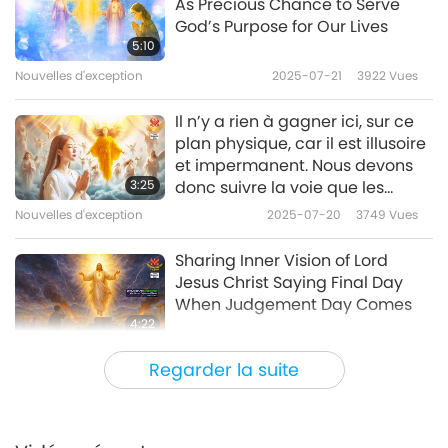
As Precious Chance to Serve
God’s Purpose for Our Lives
Nouvelles d'exception
5:10
Nouvelles d'exception
2025-07-21
3922
Vues
10
32:24
Il n’y a rien à gagner ici, sur ce
Nouvelles d'exception
2019-04-10
5668
Vues
plan physique, car il est illusoire
et impermanent. Nous devons
Nouvelles d'exception
3:25
donc suivre la voie que les
Bouddhas nous ont enseignée.
Nouvelles d'exception
2025-07-20
3749
Vues
11
32:37
Sharing Inner Vision of Lord
Nouvelles d'exception
2019-04-11
4830
Vues
Jesus Christ Saying Final Day
When Judgement Day Comes
Nouvelles d'exception
4:22
Nouvelles d'exception
2025-07-19
3790
Vues
12
Regarder la suite
34:05
Sharing Many Inner Visions
Nouvelles d'exception
2019-04-12
4698
Vues
During Six-Day Meditation with
Quan Yin Method at Temple