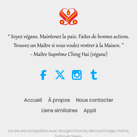
Initiation
Nouvelles d'exception
2026-08-06
1172
Vues
Nouvelles d'exception
“ Soyez végans. Maintenez la paix. Faites de bonnes actions.
35:06
Trouvez un Maître si vous voulez rentrer à la Maison. ”
Nouvelles d'exception
2026-08-06
310
Vues
~ Maître Suprême Ching Hai (végane)
L’éthique islamique concernant
l’eau : extraits des Hadiths,
partie 2/2
21:43
Paroles de sagesse
2026-08-06
395
Vues
Accueil
À propos
Nous contacter
Tammy Fry (végane) : Semer les
Liens similaires
Appli
graines d’un monde plus
bienveillant, partie 1/2
19:47
Ce site est compatible avec Google Chrome, Microsoft Edge, FireFox,
Élite Végé
2026-08-06
303
Vues
Safari et Opera.