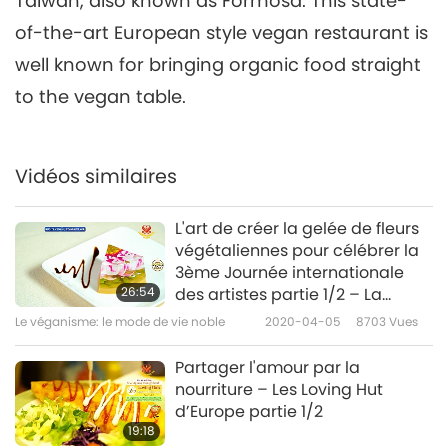
Taiwan, also known as Formosa. This state-
of-the-art European style vegan restaurant is
well known for bringing organic food straight
to the vegan table.
Vidéos similaires
L'art de créer la gelée de fleurs
végétaliennes pour célébrer la
3ème Journée internationale
26:54
des artistes partie 1/2 – La
pivoine porte-bonheur
Le véganisme: le mode de vie noble
2020-04-05
8703
Vues
Partager l'amour par la
nourriture – Les Loving Hut
d’Europe partie 1/2
19:18