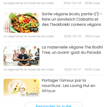
Le véganisme: le mode de vie noble
2020-03-24
4538
Vues
Sortie végane écolo, partie 1/2 –
faire un sandwich Ciabatta et
des Tteokbokki coréens végans
18:10
Le véganisme: le mode de vie noble
2020-03-22
4923
Vues
La maternelle végane The Bodhi
Tree, un avant-goût du Paradis
13:22
Le véganisme: le mode de vie noble
2020-03-17
4506
Vues
Partager l'amour par la
nourriture : Les Loving Hut en
Afrique
20:48
Le véganisme: le mode de vie noble
2020-03-10
5195
Vues
Regarder la suite