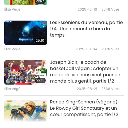
21:07
Élite Végé
2025-10-16
3648
Vues
Les Esséniens du Verseau, partie
1/4 : Une rencontre hors du
temps
25:10
Élite Végé
2025-09-04
2870
Vues
Joseph Blair, le coach de
basketball végan : Adopter un
mode de vie conscient pour un
22:13
monde plus gentil, partie 1/2
Élite Végé
2025-08-21
2568
Vues
Renee King-Sonnen (végane) :
Le Rowdy Girl Sanctuary et un
cœur compatissant, partie 1/2
19:23