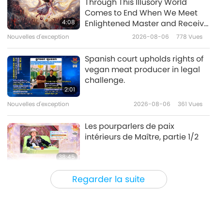
Through This Illusory World
Le parcours de Peter Goldstein
Comes to End When We Meet
dans la défense du véganisme
4:08
Enlightened Master and Receive
et la communauté végane,
Initiation
Nouvelles d'exception
2026-08-06
778
Vues
23:02
partie 1/2
Élite Végé
2025-05-29
2690
Vues
Spanish court upholds rights of
vegan meat producer in legal
Jason Fonger (végan) :
challenge.
Triathlète carburant aux
2:01
végétaux, partie 1/2
Nouvelles d'exception
2026-08-06
361
Vues
20:56
Élite Végé
2025-05-15
2793
Vues
Les pourparlers de paix
intérieurs de Maître, partie 1/2
38:45
Entre Maître et disciples
2026-08-06
915
Vues
Regarder la suite
La question de MAPA à Maître,
partie 1/2