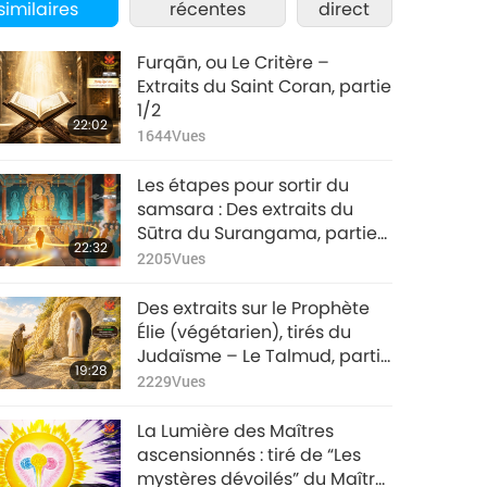
similaires
récentes
direct
Furqān, ou Le Critère –
Extraits du Saint Coran, partie
1/2
22:02
1644
Vues
Les étapes pour sortir du
samsara : Des extraits du
Sūtra du Surangama, partie
22:32
1/2
2205
Vues
Des extraits sur le Prophète
Élie (végétarien), tirés du
Judaïsme – Le Talmud, partie
19:28
1/2
2229
Vues
La Lumière des Maîtres
ascensionnés : tiré de “Les
mystères dévoilés” du Maître