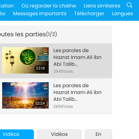
tation
Où regarder la chaîne
Liens similaires
éo
Messages importants
Télécharger
Langues
utes les parties
(1/2)
Les paroles de
Hazrat Imam Ali ibn
Abi Talib
23:18
(végétarien) :
2945
Vues
Sélectionnées dans
le Musnad Ahmed
Les paroles de
dans les Hadiths,
Hazrat Imam Ali ibn
partie 1/2
Abi Talib
22:24
(végétarien) :
2659
Vues
Sélectionnées dans
le Musnad Ahmed
dans les Hadiths,
partie 2/2
Vidéos
Vidéos
En