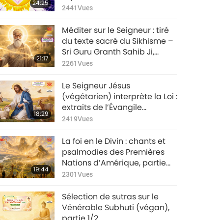
24:25
ascensionné Saint Germain
2441
Vues
(végétarien), partie 1/2
Méditer sur le Seigneur : tiré
du texte sacré du Sikhisme –
Sri Guru Granth Sahib Ji,
21:17
partie 1/2
2261
Vues
Le Seigneur Jésus
(végétarien) interprète la Loi :
extraits de l’Évangile
18:29
essénien humain du Christ,
2419
Vues
partie 1/2
La foi en le Divin : chants et
psalmodies des Premières
Nations d’Amérique, partie
19:44
1/2
2301
Vues
Sélection de sutras sur le
Vénérable Subhuti (végan),
partie 1/2