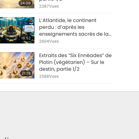
24:09
2387
Vues
L’Atlantide, le continent
perdu : d’après les
enseignements sacrés de la
16:52
Théosophie dans “La Doctrine
2604
Vues
secrète”, tome 2, partie 1/2
Extraits des “Six Ennéades” de
Plotin (végétarien) – Sur le
destin, partie 1/2
21:28
2588
Vues