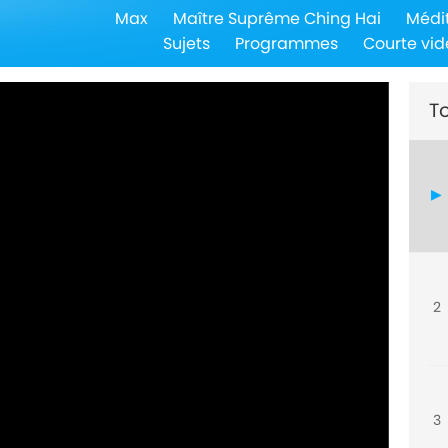
Max
Maître Suprême Ching Hai
Médi
Sujets
Programmes
Courte vid
To
2
3