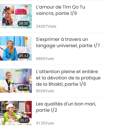
L’amour de Tim Qo Tu
vaincra, partie 1/9
28:30
24307
Vues
S'exprimer à travers un
langage universel, partie 1/7
34:43
6865
Vues
L’attention pleine et entière
et la dévotion de la pratique
de la Bhakti, partie 1/6
33:46
8026
Vues
Les qualités d'un bon mari,
partie 1/2
35:17
9135
Vues