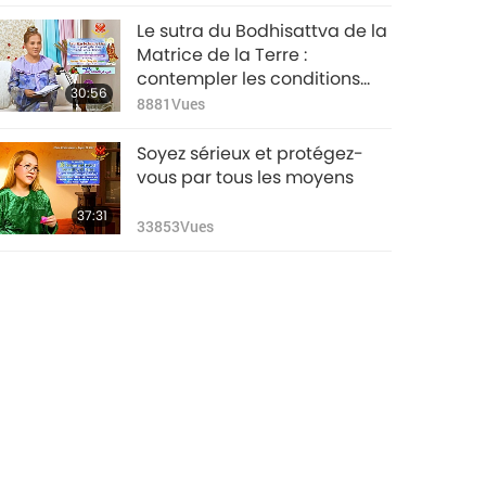
Le sutra du Bodhisattva de la
Matrice de la Terre :
contempler les conditions
30:56
karmiques des êtres, partie
8881
Vues
1/6
Soyez sérieux et protégez-
vous par tous les moyens
37:31
33853
Vues