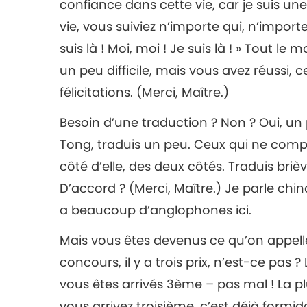
confiance dans cette vie, car je suis une
vie, vous suiviez n’importe qui, n’importe
suis là ! Moi, moi ! Je suis là ! » Tout le m
un peu difficile, mais vous avez réussi, c
félicitations. (Merci, Maître.)
Besoin d’une traduction ? Non ? Oui, un p
Tong, traduis un peu. Ceux qui ne compr
côté d’elle, des deux côtés. Traduis bri
D’accord ? (Merci, Maître.) Je parle chin
a beaucoup d’anglophones ici.
Mais vous êtes devenus ce qu’on appelle 
concours, il y a trois prix, n’est-ce pas ?
vous êtes arrivés 3ème – pas mal ! La plup
vous arrivez troisième, c’est déjà formid