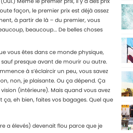
(Oui.) Même le premier prix, il y a des prix
oute façon, le premier prix est déjà assez
ment, à partir de là – du premier, vous
eaucoup, beaucoup... De belles choses
 que vous êtes dans ce monde physique,
p, sauf presque avant de mourir ou autre.
ommence à s’éclaircir un peu, vous savez
on, non, je plaisante. Ou ça dépend. Ça
vision (intérieure). Mais quand vous avez
t ça, eh bien, faites vos bagages. Quel que
tre a élevés) devenait flou parce que je