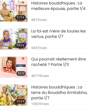
Histoires bouddhiques : La
meilleure épouse, partie 1/4
32:04
8873
Vues
La foi est mère de toutes les
vertus, partie 1/7
33:09
9422
Vues
Qui pourrait réellement être
racheté ? Partie 1/11
32:12
46779
Vues
Histoires bouddhiques : La
terre du Bouddha Amitabha,
partie 1/7
33:04
10925
Vues