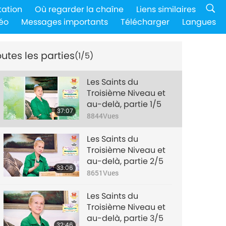
tation
Où regarder la chaîne
Liens similaires
éo
Messages importants
Télécharger
Langues
utes les parties
(1/5)
Les Saints du
Troisième Niveau et
au-delà, partie 1/5
37:07
8844
Vues
Les Saints du
Troisième Niveau et
au-delà, partie 2/5
33:06
8651
Vues
Les Saints du
Troisième Niveau et
au-delà, partie 3/5
32:46