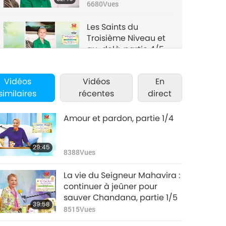
6680
Vues
Les Saints du
Troisième Niveau et
au-delà, partie 4/5
31:29
6009
Vues
Vidéos
Vidéos
En
Les Saints du
similaires
récentes
direct
Troisième Niveau et
au-delà, partie 5/5
35:45
Amour et pardon, partie 1/4
5677
Vues
29:45
8388
Vues
La vie du Seigneur Mahavira :
continuer à jeûner pour
sauver Chandana, partie 1/5
39:58
8515
Vues