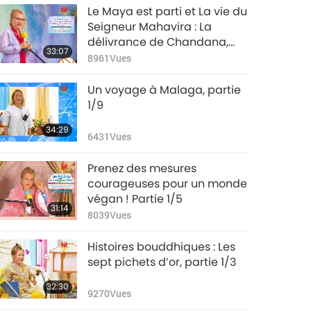
Le Maya est parti et La vie du
Seigneur Mahavira : La
délivrance de Chandana,
33:07
partie 1/7
8961
Vues
Un voyage à Malaga, partie
1/9
34:29
6431
Vues
Prenez des mesures
courageuses pour un monde
végan ! Partie 1/5
31:14
8039
Vues
Histoires bouddhiques : Les
sept pichets d’or, partie 1/3
32:30
9270
Vues