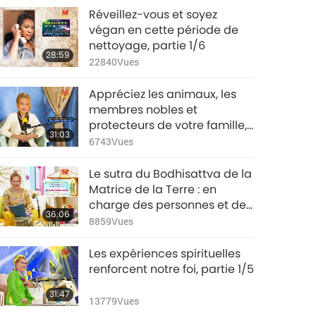
Réveillez-vous et soyez
végan en cette période de
nettoyage, partie 1/6
28:59
22840
Vues
Appréciez les animaux, les
membres nobles et
protecteurs de votre famille,
31:03
partie 1/3
6743
Vues
Le sutra du Bodhisattva de la
Matrice de la Terre : en
charge des personnes et des
36:06
dieux, partie 1/4
8859
Vues
Les expériences spirituelles
renforcent notre foi, partie 1/5
31:47
13779
Vues