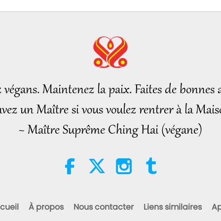
20
21
z végans. Maintenez la paix. Faites de bonnes a
vez un Maître si vous voulez rentrer à la Mais
~ Maître Suprême Ching Hai (végane)
22
23
cueil
À propos
Nous contacter
Liens similaires
Ap