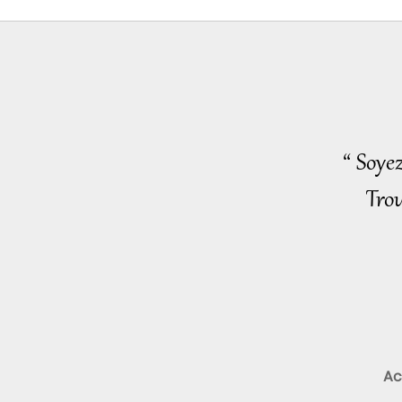
“ Soye
Trou
Ac