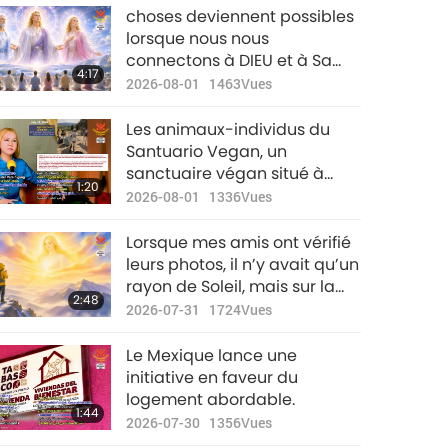
Nouvelles
choses deviennent possibles
d'exception
lorsque nous nous
connectons à DIEU et à Sa
33:17
4:17
2024-11-16
1934
Vues
Sagesse qui jaillit sans cesse.
2026-08-01
1463
Vues
La vie ressemble souvent à
Nouvelles
un combat lorsque nous ne
Les animaux-individus du
d'exception
comptons que sur notre ego.
Santuario Vegan, un
sanctuaire végan situé à
33:51
1:20
2024-11-17
2846
Vues
Cadalso de los Vidrios
2026-08-01
1336
Vues
[Espagne], ont regagné leurs
Nouvelles
prairies mercredi matin.
Lorsque mes amis ont vérifié
d'exception
leurs photos, il n’y avait qu’un
rayon de Soleil, mais sur la
34:08
2:48
2024-11-18
1944
Vues
mienne, Maître apparaissait
2026-07-31
1724
Vues
devant le Soleil.
Nouvelles
Le Mexique lance une
d'exception
initiative en faveur du
logement abordable.
29:11
1:44
2024-11-19
1880
Vues
2026-07-30
1356
Vues