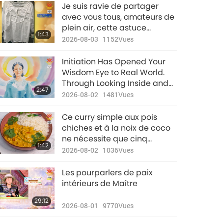
Nouvelles
Je suis ravie de partager
d'exception
avec vous tous, amateurs de
plein air, cette astuce
32:48
1:43
2024-11-12
2244
Vues
pratique de notre Bien-
2026-08-03
1152
Vues
aimée Maître Suprême Ching
Nouvelles
Hai (végane) :
Initiation Has Opened Your
d'exception
Wisdom Eye to Real World.
Through Looking Inside and
33:28
2:47
2024-11-13
2065
Vues
Dedicated Quan Yin
2026-08-02
1481
Vues
meditation Practice, More
Nouvelles
Will Continue to Be Revealed
Ce curry simple aux pois
d'exception
to You
chiches et à la noix de coco
ne nécessite que cinq
31:40
1:42
2024-11-14
1965
Vues
ingrédients et peut être prêt
2026-08-02
1036
Vues
en moins de 10 minutes. Les
Nouvelles
ingrédients incluent pâte (ou
Les pourparlers de paix
d'exception
poudre) de curry, pois
intérieurs de Maître
chiches, tomates coupées en
31:35
29:12
morceaux, crème de noix de
2024-11-15
2128
Vues
2026-08-01
9770
Vues
coco et riz basmati.