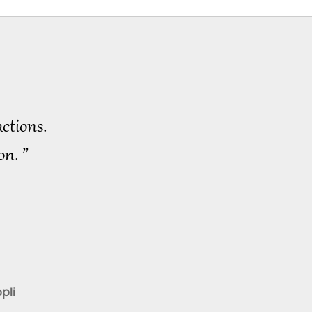
Nouvelles
d'exception
31:45
2024-11-20
1901
Vues
Nouvelles
d'exception
ctions.
30:28
2024-11-21
1877
Vues
on. ”
Nouvelles
d'exception
27:23
2024-11-22
1840
Vues
Nouvelles
d'exception
39:28
pli
2024-11-23
2039
Vues