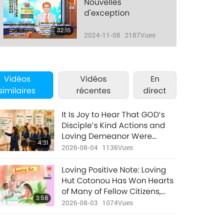
Nouvelles
d'exception
32:16
2024-11-08
2187
Vues
Nouvelles
d'exception
Vidéos
Vidéos
En
36:12
similaires
récentes
direct
2024-11-09
1933
Vues
Nouvelles
It Is Joy to Hear That GOD’s
d'exception
Disciple’s Kind Actions and
Loving Demeanor Were
31:33
4:31
2024-11-10
1990
Vues
Appreciated by School
2026-08-04
1136
Vues
Community
Nouvelles
Loving Positive Note: Loving
d'exception
Hut Cotonou Has Won Hearts
of Many of Fellow Citizens,
32:58
3:58
2024-11-11
2285
Vues
and Many Have Become
2026-08-03
1074
Vues
Vegan