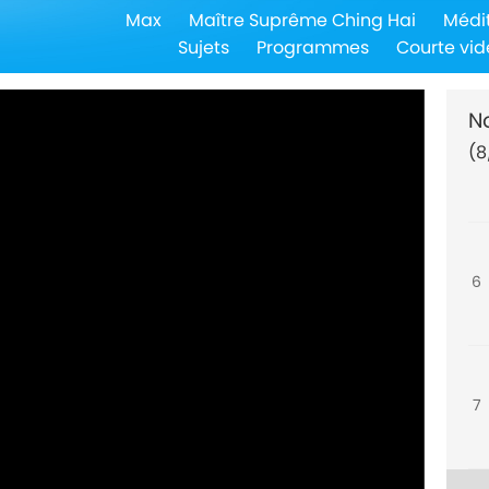
Max
Maître Suprême Ching Hai
Médi
4
Sujets
Programmes
Courte vid
N
(8
5
6
7