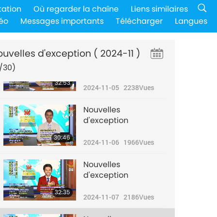
Nouvelles
tation
Où regarder la chaîne
Liens similaires
d'exception
éo
Messages importants
Télécharger
Langues
31:44
2024-11-04
2044
Vues
ouvelles d'exception
( 2024-11 )
Nouvelles
d'exception
/30)
32:53
2024-11-05
2238
Vues
Nouvelles
d'exception
30:46
2024-11-06
1966
Vues
Nouvelles
d'exception
32:35
2024-11-07
2186
Vues