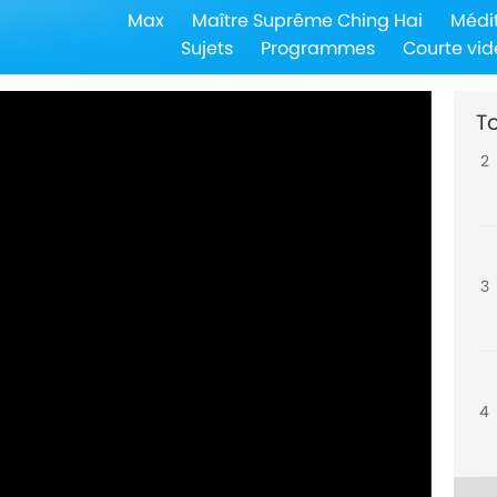
Max
Maître Suprême Ching Hai
Médi
1
Sujets
Programmes
Courte vid
To
2
3
4