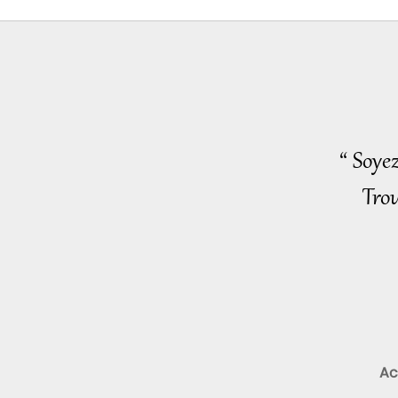
“ Soye
Trou
Ac