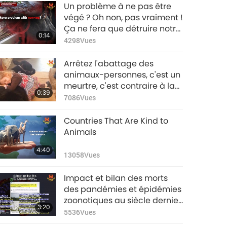
GRANDS
Un problème à ne pas être
CHANGEMENTS POUR
végé ? Oh non, pas vraiment !
LES ANIMAUX-
Ça ne fera que détruire notre
3:31
0:14
PERSONNES Octobre
3845
Vues
monde. Donc, nous n’aurons
4298
Vues
2024 partie 3/3
plus de problème après ça !!
GRANDS
Arrêtez l'abattage des
CHANGEMENTS POUR
animaux-personnes, c'est un
LES ANIMAUX-
meurtre, c'est contraire à la
3:25
0:39
PERSONNES
4499
Vues
loi de Dieu – 1ème partie
7086
Vues
Novembre 2024
partie 1/3
GRANDS
Countries That Are Kind to
CHANGEMENTS POUR
Animals
LES ANIMAUX-
3:34
4:40
PERSONNES
3828
Vues
13058
Vues
Novembre 2024
partie 2/3
GRANDS
Impact et bilan des morts
CHANGEMENTS POUR
des pandémies et épidémies
LES ANIMAUX-
zoonotiques au siècle dernier
3:18
3:20
PERSONNES
3756
Vues
(estimation)
5536
Vues
Novembre 2024