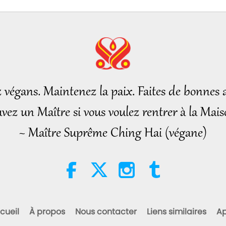
17
18
z végans. Maintenez la paix. Faites de bonnes a
vez un Maître si vous voulez rentrer à la Mais
~ Maître Suprême Ching Hai (végane)
19
20
cueil
À propos
Nous contacter
Liens similaires
Ap