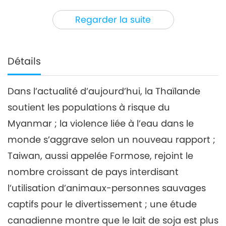
3
30:33
Regarder la suite
Nouvelles d'exception
2024-10-03
2147
Vues
Nouvelles d'exception
Détails
4
32:04
Dans l’actualité d’aujourd’hui, la Thaïlande
Nouvelles d'exception
2024-10-04
2306
Vues
soutient les populations à risque du
Nouvelles d'exception
Myanmar ; la violence liée à l’eau dans le
monde s’aggrave selon un nouveau rapport ;
5
Taiwan, aussi appelée Formose, rejoint le
35:57
Nouvelles d'exception
2024-10-05
2195
Vues
nombre croissant de pays interdisant
l’utilisation d’animaux-personnes sauvages
Nouvelles d'exception
captifs pour le divertissement ; une étude
6
canadienne montre que le lait de soja est plus
31:24