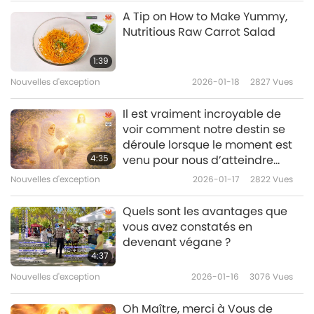
A Tip on How to Make Yummy,
Nouvelles d'exception
Nutritious Raw Carrot Salad
10
1:39
38:06
Nouvelles d'exception
2026-01-18
2827
Vues
Nouvelles d'exception
2024-10-10
2180
Vues
Il est vraiment incroyable de
Nouvelles d'exception
voir comment notre destin se
déroule lorsque le moment est
11
4:35
venu pour nous d’atteindre
30:57
l’illumination.
Nouvelles d'exception
2026-01-17
2822
Vues
Nouvelles d'exception
2024-10-11
2238
Vues
Quels sont les avantages que
Nouvelles d'exception
vous avez constatés en
devenant végane ?
12
4:37
29:55
Nouvelles d'exception
2026-01-16
3076
Vues
Nouvelles d'exception
2024-10-12
2114
Vues
Oh Maître, merci à Vous de