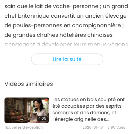
sain que le lait de vache-personne ; un grand
Nouvelles d'exception
2024-10-06
2288
Vues
chef britannique convertit un ancien élevage
Nouvelles d'exception
de poules-personnes en champignonnière ;
7
de grandes chaînes hôtelières chinoises
38:36
s’engagent à développer leurs menus végans
Nouvelles d'exception
2024-10-07
2161
Vues
d’ici 2025 ; et un conducteur sud-africain aide
Lire la suite
Nouvelles d'exception
à sauver un bébé lièvre en un rien de temps.
8
34:30
Vidéos similaires
Nouvelles d'exception
2024-10-08
2396
Vues
Les statues en bois sculpté ont
Nouvelles d'exception
été occupées par des esprits
sombres et des démons, et
9
4:05
l’énergie originelle des
36:12
offrandes alimentaires a été
Nouvelles d'exception
2026-01-18
3195
Vues
aspirée.
Nouvelles d'exception
2024-10-09
2256
Vues