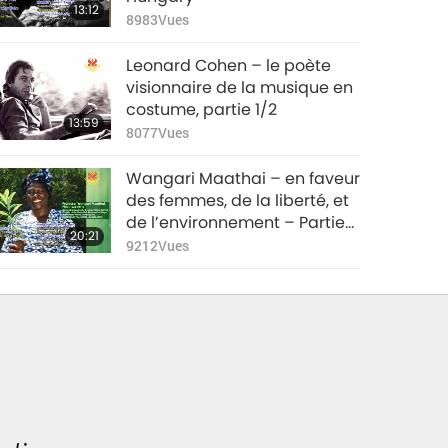
13:12
8983
Vues
Leonard Cohen – le poète
visionnaire de la musique en
costume, partie 1/2
13:59
8077
Vues
Wangari Maathai – en faveur
des femmes, de la liberté, et
de l’environnement – Partie
20:21
1/2
9212
Vues