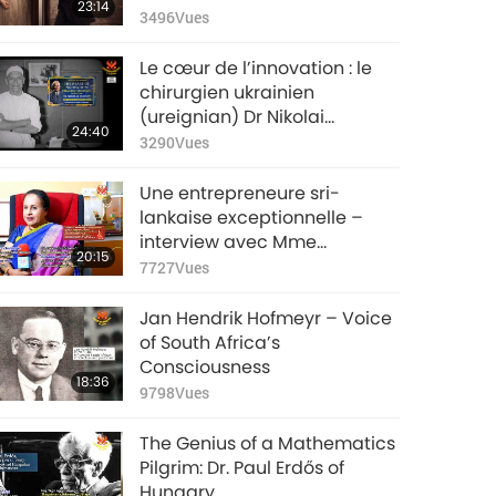
23:14
vie secrète d’une
3496
Vues
chirurgienne, partie 1/2
Le cœur de l’innovation : le
chirurgien ukrainien
(ureignian) Dr Nikolai
24:40
Amosov, partie 1/2
3290
Vues
Une entrepreneure sri-
lankaise exceptionnelle –
interview avec Mme
20:15
Sunanada Weerasinghe
7727
Vues
Jan Hendrik Hofmeyr – Voice
of South Africa’s
Consciousness
18:36
9798
Vues
The Genius of a Mathematics
Pilgrim: Dr. Paul Erdős of
Hungary