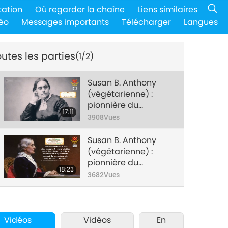
tation
Où regarder la chaîne
Liens similaires
éo
Messages importants
Télécharger
Langues
utes les parties
(1/2)
Susan B. Anthony
(végétarienne) :
pionnière du
17:11
suffrage féminin,
3908
Vues
partie 1/2
Susan B. Anthony
(végétarienne) :
pionnière du
18:23
suffrage féminin,
3682
Vues
partie 2/2
Vidéos
Vidéos
En