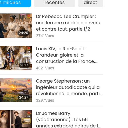
similaires
récentes
direct
Dr Rebecca Lee Crumpler :
une femme médecin envers
et contre tout, partie 1/2
24:20
2741
Vues
Louis XIV, le Roi-Soleil :
Grandeur, gloire et la
construction de la France,
23:17
partie 1/3
4021
Vues
George Stephenson : un
ingénieur autodidacte qui a
révolutionné le monde, partie
24:27
1/2
3297
Vues
Dr James Barry
(végétarienne) : Les 56
années extraordinaires de la