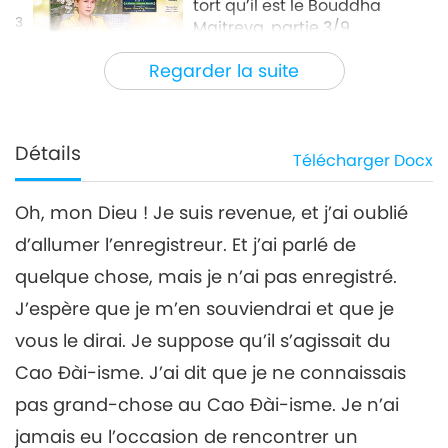
tort qu’il est le Bouddha
3
Maitreya, partie 3/9
31:25
Regarder la suite
Entre Maître et disciples
2024-09-22
5128
Vues
Le fantôme zélé déclarant à
tort qu’il est le Bouddha
Détails
Télécharger
Docx
4
Maitreya, partie 4/9
34:28
Oh, mon Dieu ! Je suis revenue, et j’ai oublié
Entre Maître et disciples
2024-09-23
4698
Vues
d’allumer l’enregistreur. Et j’ai parlé de
Le fantôme zélé déclarant à
quelque chose, mais je n’ai pas enregistré.
tort qu’il est le Bouddha
5
Maitreya, partie 5/9
J’espère que je m’en souviendrai et que je
45:54
vous le dirai. Je suppose qu’il s’agissait du
Entre Maître et disciples
2024-09-24
4826
Vues
Cao Đài-isme. J’ai dit que je ne connaissais
Le fantôme zélé déclarant à
pas grand-chose au Cao Đài-isme. Je n’ai
tort qu’il est le Bouddha
jamais eu l’occasion de rencontrer un
6
Maitreya, partie 6/9