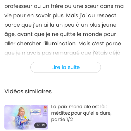
25:48
professeur ou un frère ou une sœur dans ma
Entre Maître et disciples
2024-09-25
4361
Vues
vie pour en savoir plus. Mais j’ai du respect
parce que j’en ai lu un peu à un plus jeune
Le fantôme zélé déclarant à
tort qu’il est le Bouddha
âge, avant que je ne quitte le monde pour
7
Maitreya, partie 7/9
aller chercher l’illumination. Mais c’est parce
29:06
que je n’avais pas remarqué que j’étais déjà
Entre Maître et disciples
2024-09-26
4248
Vues
éclairée.
Lire la suite
Le fantôme zélé déclarant à
tort qu’il est le Bouddha
J’ai toujours entendu le Son Céleste
8
Maitreya, partie 8/9
(intérieur), tout le temps, depuis que je suis
25:24
Vidéos similaires
tout petite. Je vous l’ai dit bien avant. Et je me
Entre Maître et disciples
2024-09-27
4518
Vues
disais : « C’est le son des étoiles. » Je l’appelais
La paix mondiale est là :
Le fantôme zélé déclarant à
le « son des étoiles » parce que lorsque je
méditez pour qu’elle dure,
tort qu’il est le Bouddha
partie 1/2
Maitreya, partie 9/9
sortais et que je regardais le ciel, les sons
37:09
27:12