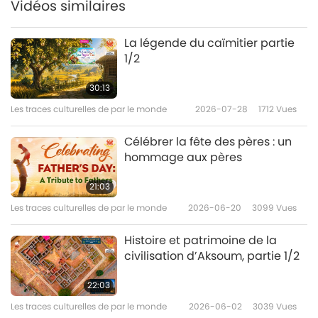
Vidéos similaires
La légende du caïmitier partie
1/2
30:13
Les traces culturelles de par le monde
2026-07-28
1712
Vues
Célébrer la fête des pères : un
hommage aux pères
21:03
Les traces culturelles de par le monde
2026-06-20
3099
Vues
Histoire et patrimoine de la
civilisation d’Aksoum, partie 1/2
22:03
Les traces culturelles de par le monde
2026-06-02
3039
Vues