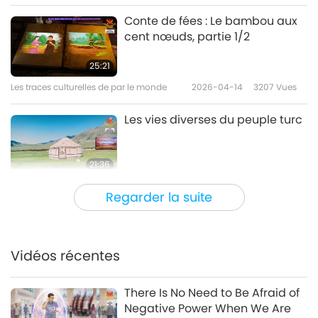
Conte de fées : Le bambou aux
cent nœuds, partie 1/2
25:21
Les traces culturelles de par le monde
2026-04-14
3207
Vues
Les vies diverses du peuple turc
21:36
Les traces culturelles de par le monde
2026-04-07
2959
Vues
Regarder la suite
Le festival de la foi Sinulog-
Santo Niño aux Philippines
Vidéos récentes
23:59
Les traces culturelles de par le monde
2026-03-31
3045
Vues
There Is No Need to Be Afraid of
Negative Power When We Are
Les Térraba : embrasser la