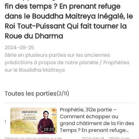
fin des temps ? En prenant refuge
dans le Bouddha Maitreya Inégalé, le
Roi Tout-Puissant Qui fait tourner la
Roue du Dharma
2024-08-25
Série en plusieurs parties sur les anciennes
prédictions à propos de notre planète
/
Prophéties
sur le Bouddha Maitreya
Toutes les parties
(2/11)
Prophétie, 312e partie –
Comment échapper au
1
grand châtiment de la Fin des
29:23
Temps ? En prenant refuge
dans le Bouddha Maitreya
Série en plusieurs parties sur les
2024-08-18
13566
Vues