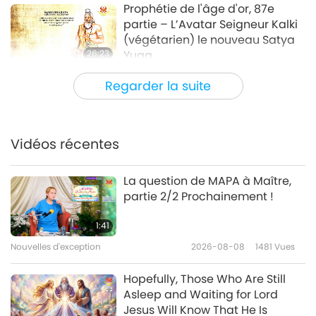
Prophétie de l'âge d'or, 87e
28:19
temps ? En prenant refuge
partie – L’Avatar Seigneur Kalki
dans le Bouddha Maitreya
Série en plusieurs parties sur les
2024-10-27
9194
Vues
(végétarien) le nouveau Satya
Inégalé, le Roi Tout-Puissant
anciennes prédictions à propos de notre
26:23
Yuga
planète
Qui fait tourner la Roue du
Dharma
Série en plusieurs parties sur les
2020-04-26
11836
Vues
Regarder la suite
anciennes prédictions à propos de
notre planète
Prophétie de l'âge d'or, 84e
partie – Les prophéties
rosicruciennes sur l’Unité
Vidéos récentes
22:20
Série en plusieurs parties sur les
2020-04-05
17303
Vues
La question de MAPA à Maître,
anciennes prédictions à propos de
partie 2/2 Prochainement !
notre planète
Prophétie de l'âge d'or, 81e
partie – Lettre d'avertissement
1:41
de St. Pierre à propos du Jour du
Nouvelles d'exception
2026-08-08
1481
Vues
23:39
Seigneur
Série en plusieurs parties sur les
2020-03-15
9926
Vues
Hopefully, Those Who Are Still
anciennes prédictions à propos de notre
Asleep and Waiting for Lord
planète
Prophétie sur l’Âge d’Or, 74e
Jesus Will Know That He Is