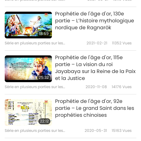
Comment échapper au
anciennes prédictions à propos de notre
8
grand châtiment de la fin des
planète
Prophétie de l'âge d'or, 130e
30:28
temps ? En prenant refuge
partie – L’histoire mythologique
dans le Bouddha Maitreya
Série en plusieurs parties sur les
2024-10-06
8234
Vues
nordique de Ragnarök
Inégalé, le Roi Tout-Puissant
anciennes prédictions à propos de notre
18:59
planète
Qui fait tourner la Roue du
Prophétie, 320e partie –
Dharma
Série en plusieurs parties sur les
2021-02-21
11352
Vues
Comment échapper au
anciennes prédictions à propos de notre
9
grand châtiment de la fin des
planète
Prophétie de l'âge d'or, 115e
23:54
temps ? En prenant refuge
partie – La vision du roi
dans le Bouddha Maitreya
Série en plusieurs parties sur les
2024-10-13
11129
Vues
Jayabaya sur la Reine de la Paix
Inégalé, le Roi Tout-Puissant
anciennes prédictions à propos de notre
25:32
et la Justice
planète
Qui fait tourner la Roue du
Prophétie, 321e partie –
Dharma
Série en plusieurs parties sur les
2020-11-08
14176
Vues
Comment échapper au
anciennes prédictions à propos de notre
10
grand châtiment de la fin des
planète
Prophétie de l'âge d'or, 92e
33:38
temps ? En prenant refuge
partie – Le grand Saint dans les
dans le Bouddha Maitreya
Série en plusieurs parties sur les
2024-10-20
8471
Vues
prophéties chinoises
Inégalé, le Roi Tout-Puissant
anciennes prédictions à propos de notre
22:12
planète
Qui fait tourner la Roue du
Prophétie, 322e partie –
Dharma
Série en plusieurs parties sur les
2020-05-31
15163
Vues
Comment échapper au
anciennes prédictions à propos de notre
11
grand châtiment de la fin des
planète