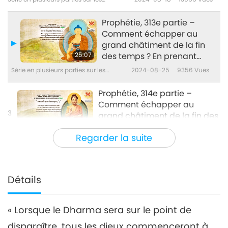
Inégalé, le Roi Tout-Puissant
anciennes prédictions à propos de
notre planète
qui fait tourner la roue du
Prophétie, 313e partie –
Dharma
Comment échapper au
grand châtiment de la fin
25:07
des temps ? En prenant
refuge dans le Bouddha
Série en plusieurs parties sur les
2024-08-25
9356
Vues
Maitreya Inégalé, le Roi
anciennes prédictions à propos de
notre planète
Tout-Puissant Qui fait
Prophétie, 314e partie –
tourner la Roue du Dharma
Comment échapper au
3
grand châtiment de la fin des
28:25
temps ? En prenant refuge
Regarder la suite
dans le Bouddha Maitreya
Série en plusieurs parties sur les
2024-09-01
9039
Vues
Inégalé, le Roi Tout-Puissant
anciennes prédictions à propos de
notre planète
Qui fait tourner la Roue du
Prophétie, 315e partie –
Dharma
Comment échapper au
Détails
4
grand châtiment de la fin des
28:47
temps ? En prenant refuge
dans le Bouddha Maitreya
« Lorsque le Dharma sera sur le point de
Série en plusieurs parties sur les
2024-09-08
8392
Vues
Inégalé, le Roi Tout-Puissant
anciennes prédictions à propos de
disparaître, tous les dieux commenceront à
notre planète