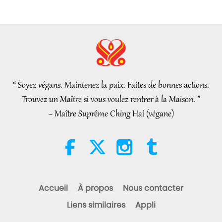
35:06
Nouvelles d'exception
2026-08-06
308
Vues
L’éthique islamique concernant
l’eau : extraits des Hadiths,
partie 2/2
“ Soyez végans. Maintenez la paix. Faites de bonnes actions.
21:43
Trouvez un Maître si vous voulez rentrer à la Maison. ”
Paroles de sagesse
2026-08-06
388
Vues
~ Maître Suprême Ching Hai (végane)
Tammy Fry (végane) : Semer les
graines d’un monde plus
bienveillant, partie 1/2
19:47
Élite Végé
2026-08-06
302
Vues
Accueil
À propos
Nous contacter
Les pourparlers de paix
Liens similaires
Appli
intérieurs de Maître, partie 1/2