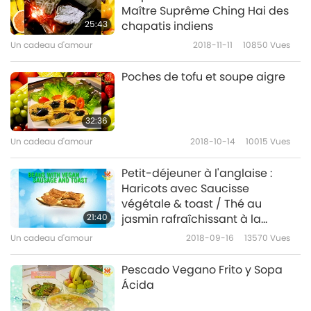
Maître Suprême Ching Hai des
25:43
chapatis indiens
Un cadeau d'amour
2018-11-11
10850
Vues
Poches de tofu et soupe aigre
32:36
Un cadeau d'amour
2018-10-14
10015
Vues
Petit-déjeuner à l'anglaise :
Haricots avec Saucisse
végétale & toast / Thé au
21:40
jasmin rafraîchissant à la
menthe poivrée
Un cadeau d'amour
2018-09-16
13570
Vues
Pescado Vegano Frito y Sopa
Ácida