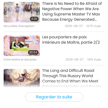
Un cadeau d'amour
2018-01-14
7814
Vues
There Is No Need to Be Afraid of
Negative Power When We Are
Rich Morning Meal (Part 1 of 2) :
Using Supreme Master TV Max
Vegan Sausage Rolls, Vegan
4:25
Because Energy Generated
Omelette, Fried Tomatoes &
from It Is Far More Powerful than
Nouvelles d'exception
2026-08-07
1075
Vues
30:21
Mushrooms, Homemade Citrus
Any Negative Entity
& Pear Marmalade
Un cadeau d'amour
2017-10-15
7054
Vues
Les pourparlers de paix
intérieurs de Maître, partie 2/2
Baked Apples and Savory
Pancakes
30:54
Entre Maître et disciples
2026-08-07
1165
Vues
36:56
Un cadeau d'amour
2017-10-08
6434
Vues
The Long and Difficult Road
Through This Illusory World
Comes to End When We Meet
4:08
Enlightened Master and Receive
Initiation
Nouvelles d'exception
2026-08-06
1165
Vues
Regarder la suite
Nouvelles d'exception