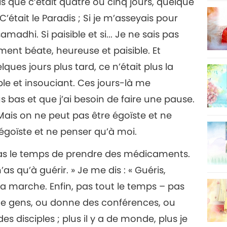
is que c’était quatre ou cinq jours, quelque
’était le Paradis ; Si je m’asseyais pour
samadhi. Si paisible et si... Je ne sais pas
ent béate, heureuse et paisible. Et
ques jours plus tard, ce n’était plus la
le et insouciant. Ces jours-là me
 bas et que j’ai besoin de faire une pause.
is on ne peut pas être égoïste et ne
 égoïste et ne penser qu’à moi.
pas le temps de prendre des médicaments.
n’as qu’à guérir. » Je me dis : « Guéris,
e ça marche. Enfin, pas tout le temps – pas
 de gens, ou donne des conférences, ou
es disciples ; plus il y a de monde, plus je