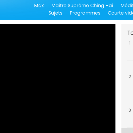
Max
Maître Suprême Ching Hai
Médi
Sujets
Programmes
Courte vid
To
1
2
3