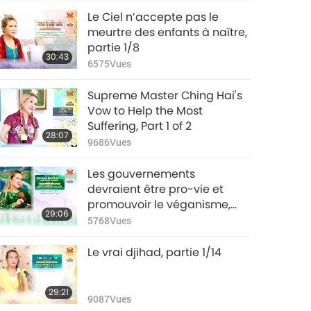
Le Ciel n’accepte pas le
meurtre des enfants à naître,
partie 1/8
30:43
6575
Vues
Supreme Master Ching Hai's
Vow to Help the Most
Suffering, Part 1 of 2
28:07
9686
Vues
Les gouvernements
devraient être pro-vie et
promouvoir le véganisme,
29:06
partie 1/8
5768
Vues
Le vrai djihad, partie 1/14
29:21
9087
Vues