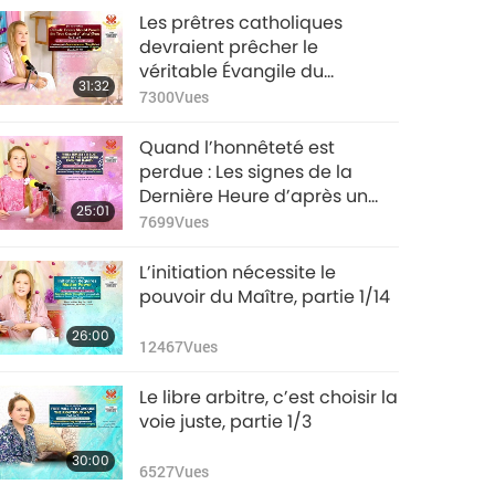
Les prêtres catholiques
devraient prêcher le
véritable Évangile du
31:32
Seigneur Jésus, partie 1/8
7300
Vues
Quand l’honnêteté est
perdue : Les signes de la
Dernière Heure d’après un
25:01
Hadith, partie 1/16
7699
Vues
L’initiation nécessite le
pouvoir du Maître, partie 1/14
26:00
12467
Vues
Le libre arbitre, c’est choisir la
voie juste, partie 1/3
30:00
6527
Vues