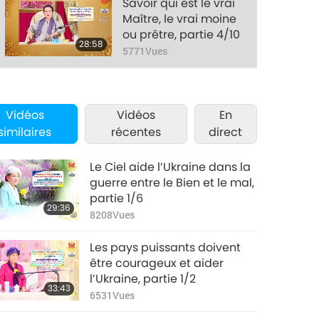
Savoir qui est le vrai
Maître, le vrai moine
ou prêtre, partie 4/10
28:58
5771
Vues
Savoir qui est le vrai
Maître, le vrai moine
Vidéos
Vidéos
ou prêtre, partie 5/10
En
27:17
similaires
récentes
direct
5918
Vues
Savoir qui est le vrai
Le Ciel aide l’Ukraine dans la
Maître, le vrai moine
guerre entre le Bien et le mal,
ou prêtre, partie 6/10
partie 1/6
29:20
29:36
5896
Vues
8208
Vues
Savoir qui est le vrai
Les pays puissants doivent
Maître, le vrai moine
être courageux et aider
ou prêtre, partie 7/10
l’Ukraine, partie 1/2
30:08
33:43
5767
Vues
6531
Vues