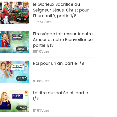
le Glorieux Sacrifice du
Seigneur Jésus-Christ pour
l’humanité, partie 1/6
29:49
11274
Vues
Être végan fait ressortir notre
Amour et notre Bienveillance
partie 1/13
38:07
8810
Vues
Roi pour un an, partie 1/9
27:07
8168
Vues
Le titre du vrai Saint, partie
1/7
27:39
8191
Vues