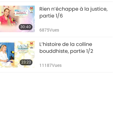
Rien n’échappe à la justice,
partie 1/6
30:40
6875
Vues
L’histoire de la colline
bouddhiste, partie 1/2
23:23
11187
Vues