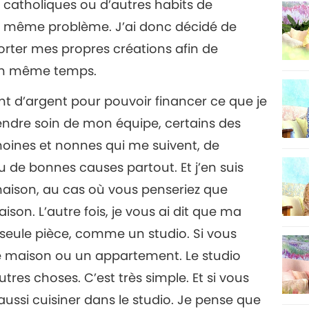
s catholiques ou d’autres habits de
r le même problème. J’ai donc décidé de
8
rter mes propres créations afin de
 en même temps.
 d’argent pour pouvoir financer ce que je
9
rendre soin de mon équipe, certains des
ines et nonnes qui me suivent, de
 de bonnes causes partout. Et j’en suis
10
maison, au cas où vous penseriez que
ison. L’autre fois, je vous ai dit que ma
e seule pièce, comme un studio. Si vous
ne maison ou un appartement. Le studio
utres choses. C’est très simple. Et si vous
 aussi cuisiner dans le studio. Je pense que