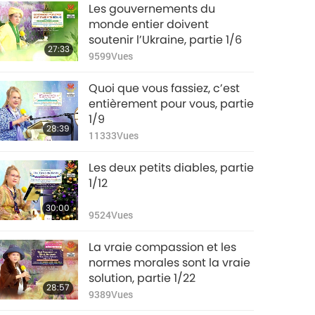
Savoir qui est le vrai
Les gouvernements du
Maître, le vrai moine
monde entier doivent
ou prêtre, partie 8/10
soutenir l’Ukraine, partie 1/6
28:19
27:33
5123
Vues
9599
Vues
Savoir qui est le vrai
Quoi que vous fassiez, c’est
Maître, le vrai moine
entièrement pour vous, partie
ou prêtre, partie 9/10
1/9
31:37
28:39
5724
Vues
11333
Vues
Savoir qui est le vrai
Les deux petits diables, partie
Maître, le vrai moine
1/12
ou prêtre, partie
42:15
30:00
10/10
6984
Vues
9524
Vues
La vraie compassion et les
normes morales sont la vraie
solution, partie 1/22
28:57
9389
Vues