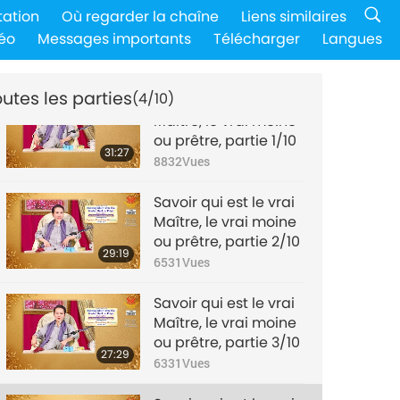
tation
Où regarder la chaîne
Liens similaires
éo
Messages importants
Télécharger
Langues
utes les parties
(4/10)
Savoir qui est le vrai
Maître, le vrai moine
ou prêtre, partie 1/10
31:27
8832
Vues
Savoir qui est le vrai
Maître, le vrai moine
ou prêtre, partie 2/10
29:19
6531
Vues
Savoir qui est le vrai
Maître, le vrai moine
ou prêtre, partie 3/10
27:29
6331
Vues