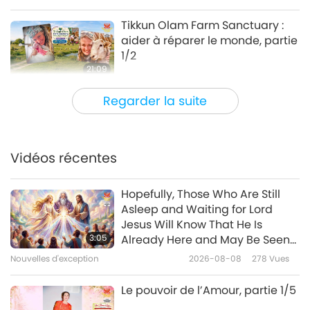
Tikkun Olam Farm Sanctuary :
aider à réparer le monde, partie
1/2
21:09
Des gens bien, de bonnes œuvres
2026-06-01
2867
Vues
Regarder la suite
Le Dr Bruce Perry et Animal
Rescue Kharkiv : sauver les
animaux-personnes des lignes
Vidéos récentes
21:12
de front en Ukraine (Ureign),
partie 1/2
Des gens bien, de bonnes œuvres
2026-05-18
3113
Vues
Hopefully, Those Who Are Still
Asleep and Waiting for Lord
La Fondation Gabriel : prendre
Jesus Will Know That He Is
soin de nos amis les perroquets,
3:05
Already Here and May Be Seen
partie 1/2
on Supreme Master Television
Nouvelles d'exception
2026-08-08
278
Vues
22:37
Des gens bien, de bonnes œuvres
2026-05-04
3242
Vues
Le pouvoir de l’Amour, partie 1/5