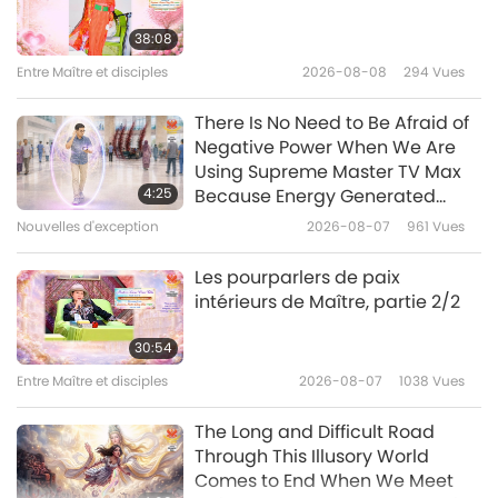
Steve Koyle (végan) et Elephant
Care Unchained : promouvoir le
38:08
bien-être des éléphants-
Entre Maître et disciples
2026-08-08
294
Vues
20:30
personnes dans le monde,
partie 1/2
Des gens bien, de bonnes œuvres
2026-04-20
3323
Vues
There Is No Need to Be Afraid of
Negative Power When We Are
Rachel O’Neill et Little Dresses
Using Supreme Master TV Max
for Africa : un acte de bonté
4:25
Because Energy Generated
mondial, partie 1/2
from It Is Far More Powerful than
Nouvelles d'exception
2026-08-07
961
Vues
22:34
Any Negative Entity
Des gens bien, de bonnes œuvres
2026-04-06
2998
Vues
Les pourparlers de paix
intérieurs de Maître, partie 2/2
Sam Ramirez: Humane Home
Protection, Part 1 of 2
30:54
Entre Maître et disciples
2026-08-07
1038
Vues
22:48
Des gens bien, de bonnes œuvres
2026-03-23
3241
Vues
The Long and Difficult Road
Through This Illusory World
Comes to End When We Meet