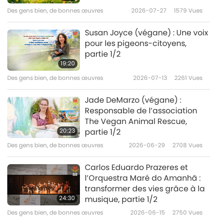
Des gens bien, de bonnes œuvres
2026-07-27
1579
Vues
Susan Joyce (végane) : Une voix
pour les pigeons-citoyens,
partie 1/2
19:20
Des gens bien, de bonnes œuvres
2026-07-13
2261
Vues
Jade DeMarzo (végane) :
Responsable de l’association
The Vegan Animal Rescue,
20:23
partie 1/2
Des gens bien, de bonnes œuvres
2026-06-29
2708
Vues
Carlos Eduardo Prazeres et
l’Orquestra Maré do Amanhã :
transformer des vies grâce à la
24:30
musique, partie 1/2
Des gens bien, de bonnes œuvres
2026-06-15
2750
Vues