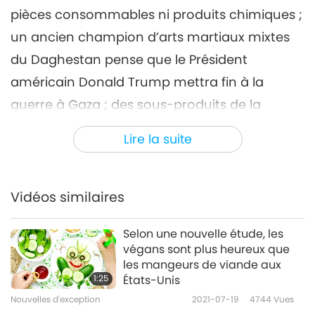
pièces consommables ni produits chimiques ;
Nouvelles d'exception
2024-07-06
2695
Vues
un ancien champion d’arts martiaux mixtes
Nouvelles d'exception
du Daghestan pense que le Président
7
américain Donald Trump mettra fin à la
33:04
guerre à Gaza ; des sous-produits de la
Nouvelles d'exception
2024-07-07
2577
Vues
production agricole sont utilisés pour
Lire la suite
Nouvelles d'exception
fabriquer du cuir végan en Inde ; et une
équipe de 40 personnes dans le Connecticut,
8
aux États-Unis, sauve deux chevaux-
36:07
Vidéos similaires
Nouvelles d'exception
2024-07-08
2690
Vues
personnes piégés dans la boue.
Selon une nouvelle étude, les
Nouvelles d'exception
végans sont plus heureux que
les mangeurs de viande aux
9
1:25
États-Unis
31:39
Nouvelles d'exception
2021-07-19
4744
Vues
Nouvelles d'exception
2024-07-09
2443
Vues