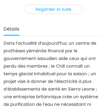
31:30
Regarder la suite
Nouvelles d'exception
2024-07-03
3514
Vues
Nouvelles d'exception
Détails
4
30:35
Dans l’actualité d’aujourd’hui, un centre de
Nouvelles d'exception
2024-07-04
2505
Vues
prothèses yéménite financé par le
Nouvelles d'exception
gouvernement saoudien aide ceux qui ont
perdu des membres ; le Chili connaît un
5
temps glacial inhabituel pour la saison ; un
33:23
Nouvelles d'exception
2024-07-05
2549
Vues
projet vise à donner de l’électricité à plus
d’établissements de santé en Sierra Leone ;
Nouvelles d'exception
une entreprise britannique crée un système
6
de purification de l’eau ne nécessitant ni
34:01