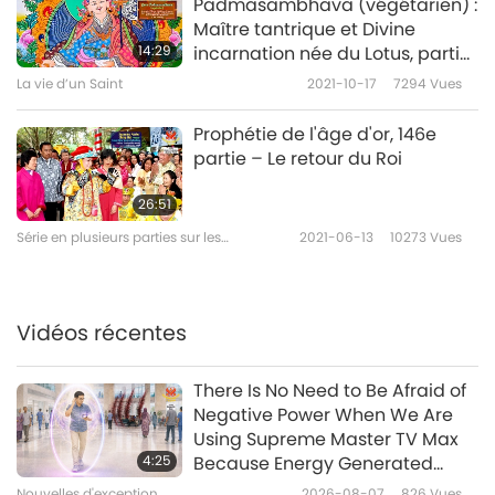
Padmasambhava (végétarien) :
Maître tantrique et Divine
14:29
incarnation née du Lotus, partie
2/2
La vie d’un Saint
2021-10-17
7294
Vues
Prophétie de l'âge d'or, 146e
partie – Le retour du Roi
26:51
Série en plusieurs parties sur les
2021-06-13
10273
Vues
anciennes prédictions à propos de notre
planète
Vidéos récentes
There Is No Need to Be Afraid of
Negative Power When We Are
Using Supreme Master TV Max
4:25
Because Energy Generated
from It Is Far More Powerful than
Nouvelles d'exception
2026-08-07
826
Vues