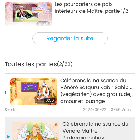
Les pourparlers de paix
intérieurs de Maître, partie 1/2
38:45
Entre Maître et disciples
2026-08-06
1114
Vues
Regarder la suite
La question de MAPA à Maître,
partie 1/2
Toutes les parties
(2/62)
25:38
Nouvelles d'exception
2026-08-05
8063
Vues
Célébrons la naissance du
Vénéré Satguru Kabir Sahib Ji
“Fast Charge” Is Wonderful Way
1
(végétarien) avec gratitude,
to Reconnect to GOD Within
0:56
amour et louange
Whenever Material World
Shorts
2024-06-22
8356
Vues
3:46
Begins to Feel Too Imposing
Nouvelles d'exception
2026-08-05
1488
Vues
Célébrons la naissance du
Vénéré Maître
Nouvelles d'exception
Padmasambhava