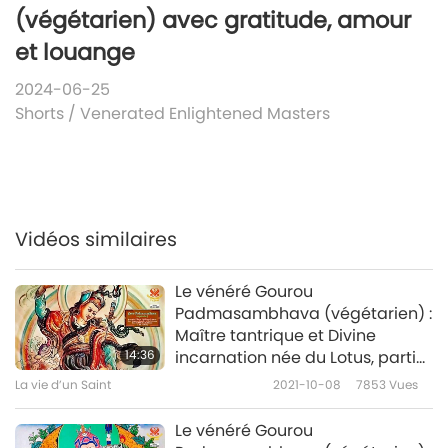
(végétarien) avec gratitude, amour
et louange
2024-06-25
Shorts
/
Venerated Enlightened Masters
Vidéos similaires
Le vénéré Gourou
Padmasambhava (végétarien) :
Maître tantrique et Divine
14:36
incarnation née du Lotus, partie
1/2
La vie d’un Saint
2021-10-08
7853
Vues
Le vénéré Gourou