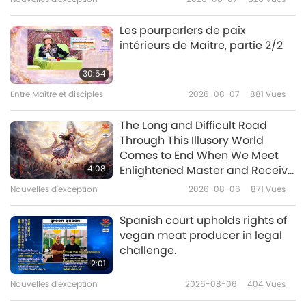
Any Negative Entity
Les pourparlers de paix
intérieurs de Maître, partie 2/2
30:54
Entre Maître et disciples
2026-08-07
881
Vues
The Long and Difficult Road
Through This Illusory World
Comes to End When We Meet
4:08
Enlightened Master and Receive
Initiation
Nouvelles d'exception
2026-08-06
871
Vues
Spanish court upholds rights of
vegan meat producer in legal
challenge.
2:01
Nouvelles d'exception
2026-08-06
404
Vues