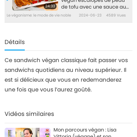
végan escalopes de peau
24:33
de tofu avec une sauce aux
fines herbes
Le véganisme: le mode de vie noble
2024-06-23
4589
Vues
Détails
Ce sandwich végan classique fait passer vos
sandwichs quotidiens au niveau supérieur. Il
est si délicieux que vous en redemanderez
une fois que vous l’aurez goûté.
Vidéos similaires
Mon parcours végan : Lisa
Vittoria (végane) et son