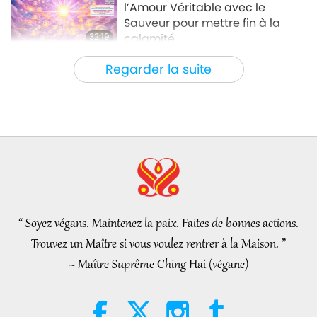
l’Amour Véritable avec le
Sauveur pour mettre fin à la
32:19
calamité
Série en plusieurs parties sur les
2026-08-09
582
Vues
Regarder la suite
anciennes prédictions à propos de notre
planète
Le pouvoir de l’Amour, partie 2/5
32:43
Entre Maître et disciples
2026-08-09
584
Vues
Hopefully, Those Who Are Still
Asleep and Waiting for Lord
Jesus Will Know That He Is
“ Soyez végans. Maintenez la paix. Faites de bonnes actions.
3:05
Already Here and May Be Seen
Trouvez un Maître si vous voulez rentrer à la Maison. ”
on Supreme Master Television
Nouvelles d'exception
2026-08-08
938
Vues
~ Maître Suprême Ching Hai (végane)
VEG TREND NEWS FROM AROUND
THE WORLD, April to June 2026 -