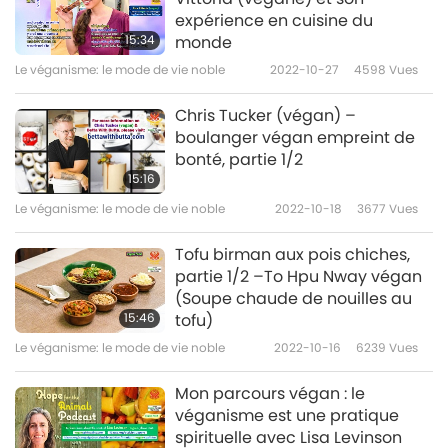
expérience en cuisine du
15:34
monde
Le véganisme: le mode de vie noble
2022-10-27
4598
Vues
Chris Tucker (végan) –
boulanger végan empreint de
bonté, partie 1/2
15:16
Le véganisme: le mode de vie noble
2022-10-18
3677
Vues
Tofu birman aux pois chiches,
partie 1/2 –To Hpu Nway végan
(Soupe chaude de nouilles au
15:46
tofu)
Le véganisme: le mode de vie noble
2022-10-16
6239
Vues
Mon parcours végan : le
véganisme est une pratique
spirituelle avec Lisa Levinson