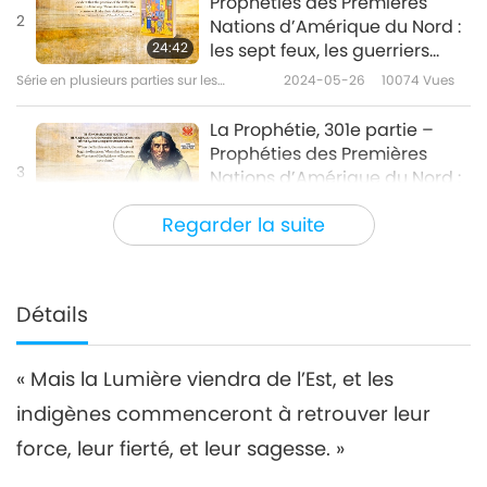
Prophéties des Premières
2
Nations d’Amérique du Nord :
24:42
les sept feux, les guerriers
arc-en-ciel, et l’ascension du
Série en plusieurs parties sur les
2024-05-26
10074
Vues
phénix
anciennes prédictions à propos de
notre planète
La Prophétie, 301e partie –
Prophéties des Premières
3
Nations d’Amérique du Nord :
25:10
les sept feux, les guerriers
Regarder la suite
arc-en-ciel, et l’ascension du
Série en plusieurs parties sur les
2024-06-02
9017
Vues
phénix
anciennes prédictions à propos de notre
planète
Prophétie, 302e partie –
Prophéties des Premières
Détails
Nations d’Amérique du Nord
27:46
: les sept feux, les guerriers
arc-en-ciel, et l’ascension
« Mais la Lumière viendra de l’Est, et les
Série en plusieurs parties sur les
2024-06-09
10496
Vues
du phénix
anciennes prédictions à propos de
indigènes commenceront à retrouver leur
notre planète
Prophétie, 303e partie –
force, leur fierté, et leur sagesse. »
Prophéties des Premières
5
Nations d’Amérique du Nord :