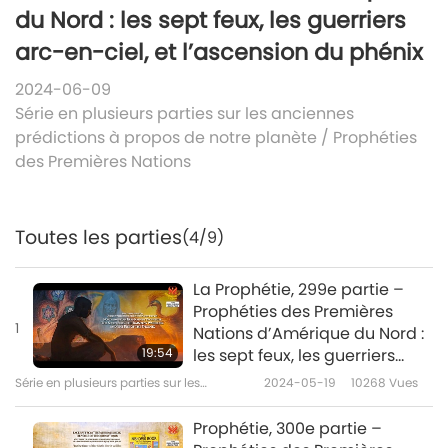
du Nord : les sept feux, les guerriers
arc-en-ciel, et l’ascension du phénix
2024-06-09
Série en plusieurs parties sur les anciennes
prédictions à propos de notre planète
/
Prophéties
des Premières Nations
Toutes les parties
(4/9)
La Prophétie, 299e partie –
Prophéties des Premières
1
Nations d’Amérique du Nord :
19:54
les sept feux, les guerriers
arc-en-ciel, et l’ascension du
Série en plusieurs parties sur les
2024-05-19
10268
Vues
phénix
anciennes prédictions à propos de
notre planète
Prophétie, 300e partie –