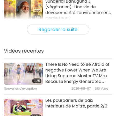
Sunderlal Bahuguna Ji
(végétarien) : Une vie de
dévouement à l’environnement,
13:19
partie 1 sur 2
Modèles de réussite
2022-01-02
5371
Vues
Regarder la suite
Mark Twain : De la grande
littérature américaine
Vidéos récentes
16:05
Modèles de réussite
2021-11-28
5701
Vues
There Is No Need to Be Afraid of
Negative Power When We Are
Seub Nakhasathien : L’héroïque
Using Supreme Master TV Max
conservationniste de la
4:25
Because Energy Generated
Thaïlande, partie 1/3
from It Is Far More Powerful than
Nouvelles d'exception
2026-08-07
515
Vues
14:45
Any Negative Entity
Modèles de réussite
2021-10-24
6664
Vues
Les pourparlers de paix
intérieurs de Maître, partie 2/2
Marva Collins : La réformatrice
exceptionnelle de l’éducation,