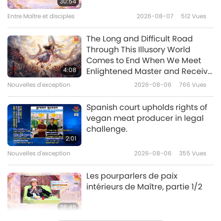
30:54
partie 1/2
Entre Maître et disciples
2026-08-07
512
Vues
11:04
Modèles de réussite
2021-10-05
7266
Vues
The Long and Difficult Road
Through This Illusory World
Youri Gagarine : Le premier
Comes to End When We Meet
humain dans l’espace, partie
4:08
Enlightened Master and Receive
1/2
Initiation
Nouvelles d'exception
2026-08-06
766
Vues
12:59
Modèles de réussite
2021-09-17
5006
Vues
Spanish court upholds rights of
vegan meat producer in legal
L’inventeur Nikola Tesla
challenge.
(végétarien) : Noble bienfaiteur
2:01
de la civilisation moderne,
Nouvelles d'exception
2026-08-06
355
Vues
13:48
partie 1/3
Modèles de réussite
2021-08-22
7119
Vues
Les pourparlers de paix
intérieurs de Maître, partie 1/2
38:45