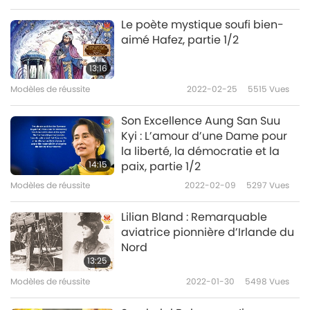
Le poète mystique soufi bien-
aimé Hafez, partie 1/2
13:16
Modèles de réussite
2022-02-25
5515
Vues
Son Excellence Aung San Suu
Kyi : L’amour d’une Dame pour
la liberté, la démocratie et la
14:15
paix, partie 1/2
Modèles de réussite
2022-02-09
5297
Vues
Lilian Bland : Remarquable
aviatrice pionnière d’Irlande du
Nord
13:25
Modèles de réussite
2022-01-30
5498
Vues