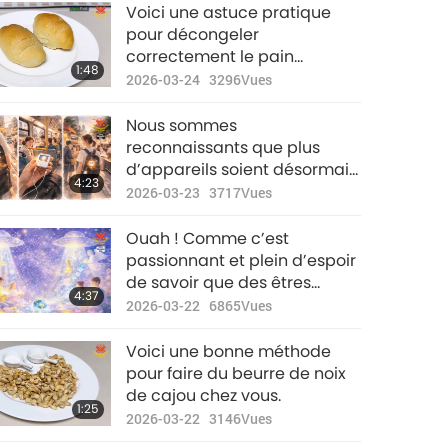
Voici une astuce pratique
pour décongeler
correctement le pain
1:48
congelé et le garder frais.
2026-03-24
3296
Vues
Nous sommes
reconnaissants que plus
d’appareils soient désormais
4:23
disponibles à un prix
2026-03-23
3717
Vues
abordable, permettant ainsi
de partager le Don de Dieu
Ouah ! Comme c’est
avec ceux qui ne l’ont pas
passionnant et plein d’espoir
encore découvert.
de savoir que des êtres
4:37
extraterrestres dans une
2026-03-22
6865
Vues
galaxie lointaine reçoivent
l’Amour et les Bénédictions
Voici une bonne méthode
de notre Maître à travers
pour faire du beurre de noix
Supreme Master TV Max !
de cajou chez vous.
1:25
2026-03-22
3146
Vues