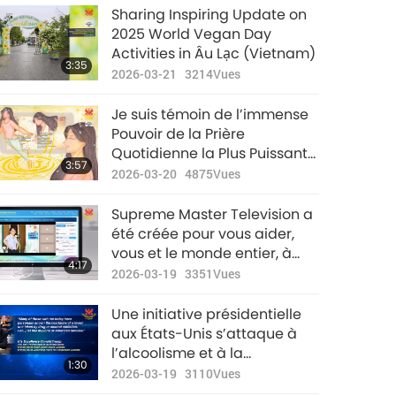
Sharing Inspiring Update on
2025 World Vegan Day
Activities in Âu Lạc (Vietnam)
3:35
2026-03-21
3214
Vues
Je suis témoin de l’immense
Pouvoir de la Prière
Quotidienne la Plus Puissante
3:57
dans sa version Max !
2026-03-20
4875
Vues
Supreme Master Television a
été créée pour vous aider,
vous et le monde entier, à
4:17
faire le saut nécessaire vers
2026-03-19
3351
Vues
une conscience plus élevée
pour l’humanité, ce qui est
Une initiative présidentielle
nécessaire en ce moment.
aux États-Unis s’attaque à
l’alcoolisme et à la
1:30
toxicomanie.
2026-03-19
3110
Vues