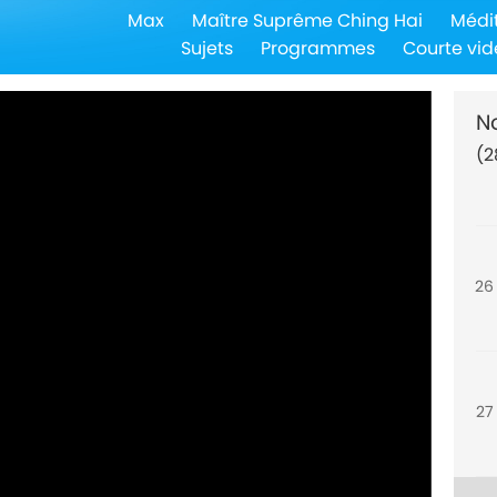
Max
Maître Suprême Ching Hai
Médi
24
Sujets
Programmes
Courte vid
N
(2
25
26
27