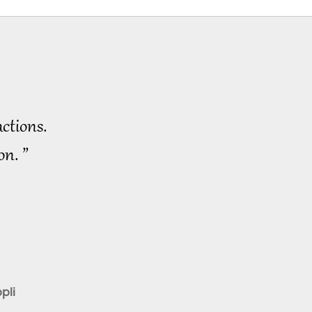
ctions.
on. ”
pli