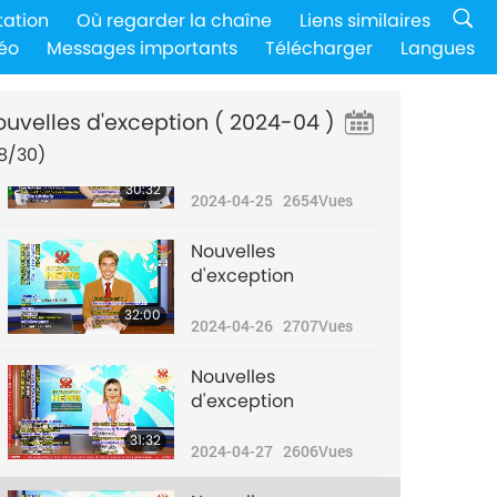
Nouvelles
tation
Où regarder la chaîne
Liens similaires
d'exception
éo
Messages importants
Télécharger
Langues
31:50
2024-04-24
2738
Vues
ouvelles d'exception
( 2024-04 )
Nouvelles
d'exception
8/30)
30:32
2024-04-25
2654
Vues
Nouvelles
d'exception
32:00
2024-04-26
2707
Vues
Nouvelles
d'exception
31:32
2024-04-27
2606
Vues