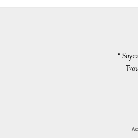
“ Soye
Trou
Ac