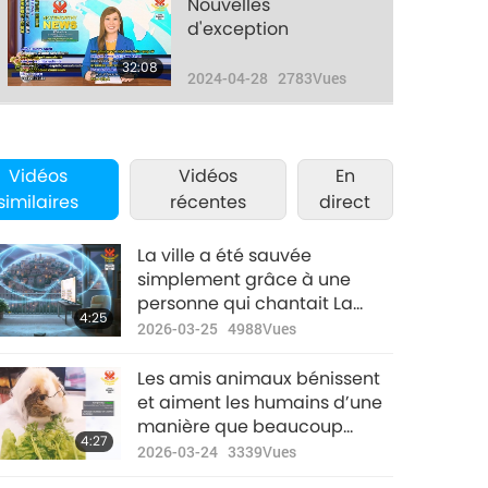
Nouvelles
d'exception
32:08
2024-04-28
2783
Vues
Nouvelles
d'exception
Vidéos
Vidéos
En
32:13
similaires
récentes
direct
2024-04-29
2663
Vues
Nouvelles
La ville a été sauvée
d'exception
simplement grâce à une
personne qui chantait La
29:54
4:25
2024-04-30
2612
Vues
Prière Quotidienne la Plus
2026-03-25
4988
Vues
Puissante.
Les amis animaux bénissent
et aiment les humains d’une
manière que beaucoup
4:27
voient ou reconnaissent
2026-03-24
3339
Vues