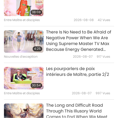
La paix mondiale est là :
méditez pour qu’elle dure,
38:08
partie 1/2
Entre Maître et disciples
2026-08-08
42
Vues
37:09
Entre Maître et disciples
2026-07-02
4578
Vues
There Is No Need to Be Afraid of
Negative Power When We Are
Comment élargir davantage la
Using Supreme Master TV Max
bulle du karma de la paix, partie
4:25
Because Energy Generated
1/6
from It Is Far More Powerful than
Nouvelles d'exception
2026-08-07
917
Vues
37:06
Any Negative Entity
Entre Maître et disciples
2026-06-26
5562
Vues
Les pourparlers de paix
intérieurs de Maître, partie 2/2
La visite de Sa Majesté le Roi Nu,
le Roi de l’Amour
30:54
Entre Maître et disciples
2026-08-07
997
Vues
33:24
Entre Maître et disciples
2026-06-25
4554
Vues
The Long and Difficult Road
Through This Illusory World
Comes to End When We Meet