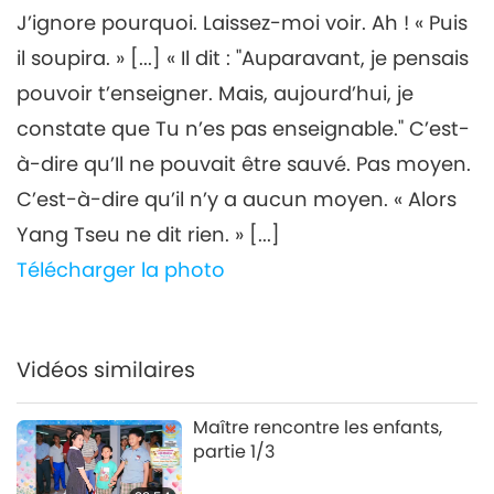
pas toujours la réalisation
J’ignore pourquoi. Laissez-moi voir. Ah ! « Puis
6
intérieure, partie 6/10
34:26
il soupira. » [...] « Il dit : "Auparavant, je pensais
Entre Maître et disciples
2024-04-15
5018
Vues
pouvoir t’enseigner. Mais, aujourd’hui, je
constate que Tu n’es pas enseignable." C’est-
Les apparences ne reflètent
pas toujours la réalisation
à-dire qu’Il ne pouvait être sauvé. Pas moyen.
7
intérieure, partie 7/10
C’est-à-dire qu’il n’y a aucun moyen. « Alors
30:42
Yang Tseu ne dit rien. » [...]
Entre Maître et disciples
2024-04-16
4833
Vues
Télécharger la photo
Les apparences ne reflètent
pas toujours la réalisation
8
intérieure, partie 8/10
29:32
Vidéos similaires
Entre Maître et disciples
2024-04-17
4441
Vues
Maître rencontre les enfants,
Les apparences ne reflètent
partie 1/3
pas toujours la réalisation
9
intérieure, partie 9/10