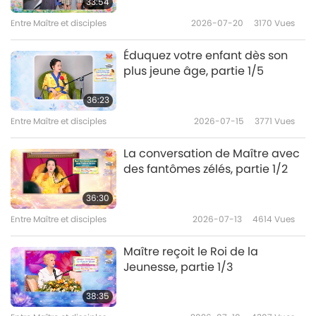
33:54
32:08
Entre Maître et disciples
2026-07-20
3170
Vues
Entre Maître et disciples
2024-04-18
4890
Vues
Éduquez votre enfant dès son
Les apparences ne reflètent
plus jeune âge, partie 1/5
pas toujours la réalisation
10
intérieure, partie 10/10
36:23
31:07
Entre Maître et disciples
2026-07-15
3771
Vues
Entre Maître et disciples
2024-04-19
4243
Vues
La conversation de Maître avec
des fantômes zélés, partie 1/2
36:30
Entre Maître et disciples
2026-07-13
4614
Vues
Maître reçoit le Roi de la
Jeunesse, partie 1/3
38:35