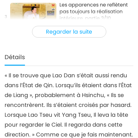
Les apparences ne reflètent
pas toujours la réalisation
3
intérieure, partie 3/10
32:56
Regarder la suite
Entre Maître et disciples
2024-04-12
5845
Vues
Les apparences ne reflètent
pas toujours la réalisation
Détails
4
intérieure, partie 4/10
32:36
« Il se trouve que Lao Dan s’était aussi rendu
Entre Maître et disciples
2024-04-13
5727
Vues
dans l’État de Qin. Lorsqu’ils étaient dans l’État
Les apparences ne reflètent
de Liang », probablement à Hsinchu, « Ils se
pas toujours la réalisation
5
intérieure, partie 5/10
rencontrèrent. Ils s’étaient croisés par hasard.
31:23
Lorsque Lao Tseu vit Yang Tseu, Il leva la tête
Entre Maître et disciples
2024-04-14
5066
Vues
pour regarder le Ciel. Il regarda dans cette
Les apparences ne reflètent
direction. » Comme ce que je fais maintenant.