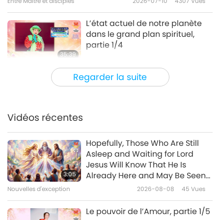
Entre Maître et disciples
2026-07-10
4307
Vues
L’état actuel de notre planète
dans le grand plan spirituel,
partie 1/4
35:39
Entre Maître et disciples
2026-07-06
4894
Vues
Regarder la suite
Instructions de MAPA pour une
arrivée en douceur d’un Monde
de Paix
Vidéos récentes
43:41
Entre Maître et disciples
2026-07-05
3959
Vues
Hopefully, Those Who Are Still
Asleep and Waiting for Lord
Comment mener une vie
Jesus Will Know That He Is
paisible
3:05
Already Here and May Be Seen
on Supreme Master Television
Nouvelles d'exception
2026-08-08
45
Vues
35:57
Entre Maître et disciples
2026-07-04
3691
Vues
Le pouvoir de l’Amour, partie 1/5