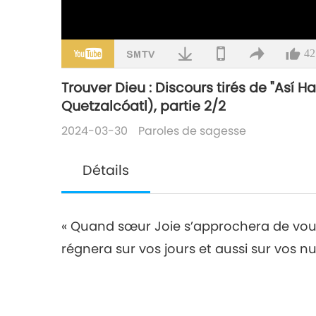
42
Trouver Dieu : Discours tirés de "Así 
Quetzalcóatl), partie 2/2
2024-03-30
Paroles de sagesse
Détails
« Quand sœur Joie s’approchera de vous,
régnera sur vos jours et aussi sur vos nui