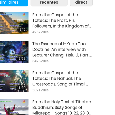
similaires
récentes
direct
From the Gospel of the
Toltecs: The Frost, His
Followers, In the Kingdom of
19:15
the South, The Well, In Cholula
4957
Vues
(Chapters 6-10)
The Essence of I-Kuan Tao
Doctrine: An interview with
Lecturer Cheng-Hsiu Li, Part 1
19:59
of 2
6426
Vues
From the Gospel of the
Toltecs: The Nahual, The
Crossroads, Song of Timal,
18:44
and In the Fountain
5021
Vues
From the Holy Text of Tibetan
Buddhism: Sixty Songs of
Milarepa - Songs 13, 22, 23, 33,