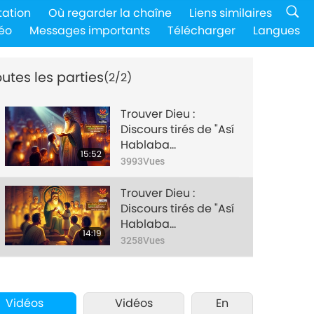
tation
Où regarder la chaîne
Liens similaires
éo
Messages importants
Télécharger
Langues
utes les parties
(2/2)
Trouver Dieu :
Discours tirés de "Así
Hablaba
15:52
Quetzalcóatl" (Ainsi
3993
Vues
parla Quetzalcóatl),
partie 1/2
Trouver Dieu :
Discours tirés de "Así
Hablaba
14:19
Quetzalcóatl" (Ainsi
3258
Vues
parla Quetzalcóatl),
partie 2/2
Vidéos
Vidéos
En