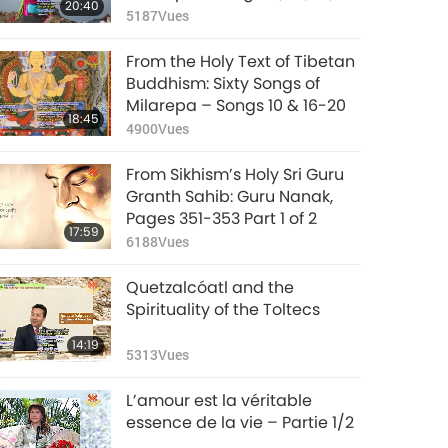
20:40
37
5187
Vues
From the Holy Text of Tibetan
Buddhism: Sixty Songs of
Milarepa – Songs 10 & 16-20
18:45
4900
Vues
From Sikhism’s Holy Sri Guru
Granth Sahib: Guru Nanak,
Pages 351-353 Part 1 of 2
17:59
6188
Vues
Quetzalcóatl and the
Spirituality of the Toltecs
14:19
5313
Vues
L’amour est la véritable
essence de la vie – Partie 1/2