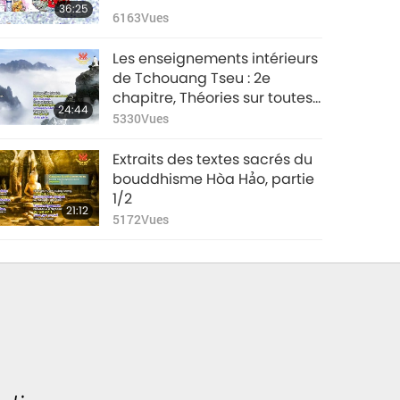
36:25
6163
Vues
Les enseignements intérieurs
de Tchouang Tseu : 2e
chapitre, Théories sur toutes
24:44
les choses étant égales
5330
Vues
Extraits des textes sacrés du
bouddhisme Hòa Hảo, partie
1/2
21:12
5172
Vues