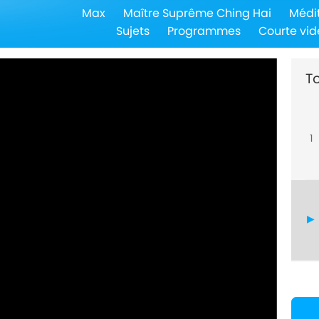
Max
Maître Suprême Ching Hai
Médi
Sujets
Programmes
Courte vid
To
1