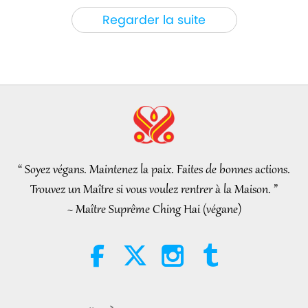
Paroles de sagesse
2026-08-06
127
Vues
Regarder la suite
Tammy Fry (végane) : Semer les
graines d’un monde plus
bienveillant, partie 1/2
19:47
Élite Végé
2026-08-06
109
Vues
Les pourparlers de paix
intérieurs de Maître, partie 1/2
“ Soyez végans. Maintenez la paix. Faites de bonnes actions.
38:45
Trouvez un Maître si vous voulez rentrer à la Maison. ”
Entre Maître et disciples
2026-08-06
1182
Vues
~ Maître Suprême Ching Hai (végane)
Spanish court upholds rights of
vegan meat producer in legal
challenge.
2:01
Nouvelles d'exception
2026-08-06
424
Vues