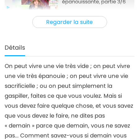
épanouissante, partie 3/6
25:34
Regarder la suite
Entre Maître et disciples
2024-03-18
4885
Vues
Vivez une vie épanouissante,
partie 4/6
Détails
4
27:41
On peut vivre une vie très vide ; on peut vivre
Entre Maître et disciples
2024-03-19
4550
Vues
une vie très épanouie ; on peut vivre une vie
Vivez une vie épanouissante,
sacrificielle ; ou on peut simplement la
partie 5/6
5
gaspiller, faites ce que vous voulez. Mais si
22:53
vous devez faire quelque chose, et vous savez
Entre Maître et disciples
2024-03-20
4243
Vues
que vous devez le faire, ne dites pas
Vivez une vie épanouissante,
« demain » parce que demain, vous ne savez
partie 6/6
pas... Comment savez-vous si demain vous
6