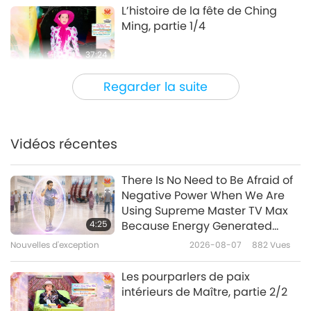
L’histoire de la fête de Ching
Ming, partie 1/4
37:24
Entre Maître et disciples
2026-05-05
4893
Vues
Regarder la suite
Ceux que nous devons
remercier pour la fin rapide de
la guerre mondiale, partie 1/3
Vidéos récentes
41:08
Entre Maître et disciples
2026-05-02
5951
Vues
There Is No Need to Be Afraid of
Negative Power When We Are
Souvenons-nous toujours de
Using Supreme Master TV Max
notre noble qualité, partie 1/9
4:25
Because Energy Generated
from It Is Far More Powerful than
Nouvelles d'exception
2026-08-07
882
Vues
39:16
Any Negative Entity
Entre Maître et disciples
2026-04-23
5839
Vues
Les pourparlers de paix
intérieurs de Maître, partie 2/2
Vivez dans la joie, partie 1/7