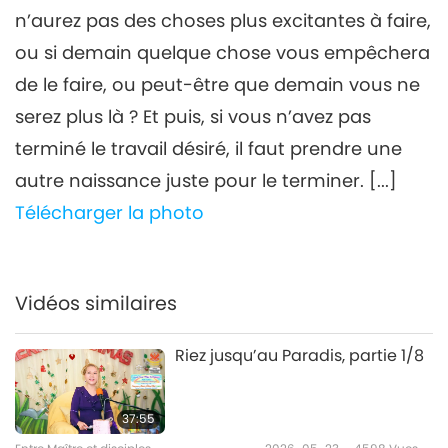
26:45
n’aurez pas des choses plus excitantes à faire,
Entre Maître et disciples
2024-03-21
4141
Vues
ou si demain quelque chose vous empêchera
de le faire, ou peut-être que demain vous ne
serez plus là ? Et puis, si vous n’avez pas
terminé le travail désiré, il faut prendre une
autre naissance juste pour le terminer. [...]
Télécharger la photo
Vidéos similaires
Riez jusqu’au Paradis, partie 1/8
37:55