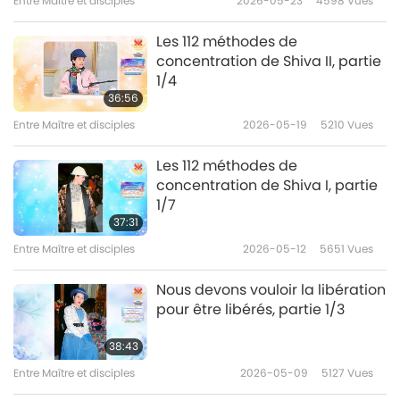
Entre Maître et disciples
2026-05-23
4598
Vues
Les 112 méthodes de
concentration de Shiva II, partie
1/4
36:56
Entre Maître et disciples
2026-05-19
5210
Vues
Les 112 méthodes de
concentration de Shiva I, partie
1/7
37:31
Entre Maître et disciples
2026-05-12
5651
Vues
Nous devons vouloir la libération
pour être libérés, partie 1/3
38:43
Entre Maître et disciples
2026-05-09
5127
Vues