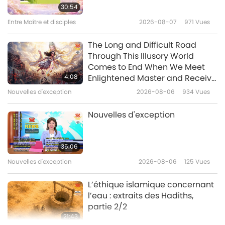
30:54
Entre Maître et disciples
2026-08-07
971
Vues
41:05
Entre Maître et disciples
2026-04-16
5069
Vues
The Long and Difficult Road
Through This Illusory World
Rire avec illumination, partie 1/8
Comes to End When We Meet
4:08
Enlightened Master and Receive
Initiation
Nouvelles d'exception
2026-08-06
934
Vues
38:41
Entre Maître et disciples
2026-04-08
5205
Vues
Nouvelles d'exception
La différence entre les formes
de transformation et les corps
35:06
astraux, partie 1/10
Nouvelles d'exception
2026-08-06
125
Vues
37:04
Entre Maître et disciples
2026-03-29
5954
Vues
L’éthique islamique concernant
l’eau : extraits des Hadiths,
partie 2/2
21:43