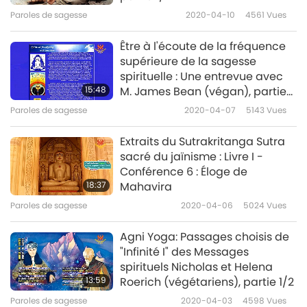
Paroles de sagesse
2020-04-10
4561
Vues
Être à l'écoute de la fréquence
supérieure de la sagesse
spirituelle : Une entrevue avec
15:48
M. James Bean (végan), partie
1/5
Paroles de sagesse
2020-04-07
5143
Vues
Extraits du Sutrakritanga Sutra
sacré du jaïnisme : Livre I -
Conférence 6 : Éloge de
18:37
Mahavira
Paroles de sagesse
2020-04-06
5024
Vues
Agni Yoga: Passages choisis de
"Infinité I" des Messages
spirituels Nicholas et Helena
13:59
Roerich (végétariens), partie 1/2
Paroles de sagesse
2020-04-03
4598
Vues