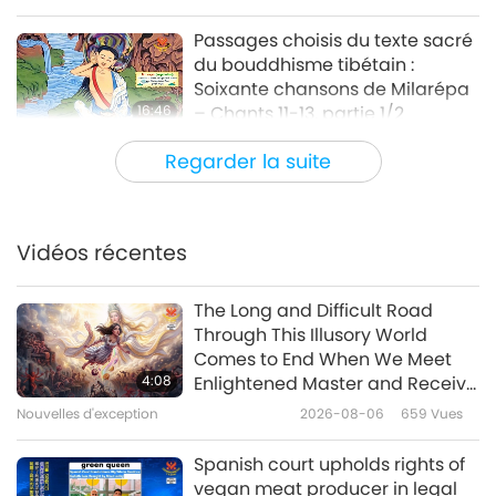
Passages choisis du texte sacré
du bouddhisme tibétain :
Soixante chansons de Milarépa
16:46
– Chants 11-13, partie 1/2
Paroles de sagesse
2020-04-01
5923
Vues
Regarder la suite
Le chemin intérieur du retour à
la source : Passages choisis des
œuvres de Dadu Dayal
Vidéos récentes
10:59
(végétarien) : Le Mystique
compatissant, partie 1/2
Paroles de sagesse
2020-03-30
4776
Vues
The Long and Difficult Road
Through This Illusory World
Extraits du Sutra du Diamant :
Comes to End When We Meet
Chapitres 1 à 11, partie 1/2
4:08
Enlightened Master and Receive
Initiation
Nouvelles d'exception
2026-08-06
659
Vues
15:32
Paroles de sagesse
2020-03-27
5302
Vues
Spanish court upholds rights of
vegan meat producer in legal