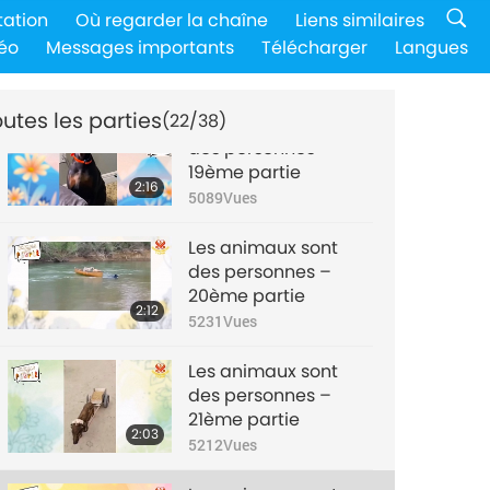
Les animaux sont
tation
Où regarder la chaîne
Liens similaires
des personnes –
éo
Messages importants
Télécharger
Langues
18ème partie
1:40
5412
Vues
utes les parties
(22/38)
Les animaux sont
des personnes –
19ème partie
2:16
5089
Vues
Les animaux sont
des personnes –
20ème partie
2:12
5231
Vues
Les animaux sont
des personnes –
21ème partie
2:03
5212
Vues