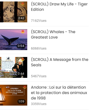
Les animaux sont
(SCROLL) Draw My Life - Tiger
des personnes –
Edition
30ème partie
2:18
2:42
3977
Vues
7162
Vues
Les animaux sont
(SCROLL) Whales - The
des personnes –
Greatest Love
31ème partie
1:54
0:54
4019
Vues
6066
Vues
Les animaux sont
(SCROLL) A Message from the
des personnes –
Seals
32ème partie
2:14
0:44
3980
Vues
5467
Vues
Animals are People,
Andorre : Loi sur la détention
Part 33
et la protection des animaux
de 1998
1:21
1:09
3145
Vues
3359
Vues