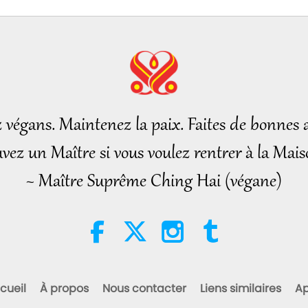
34
35
z végans. Maintenez la paix. Faites de bonnes a
vez un Maître si vous voulez rentrer à la Mais
~ Maître Suprême Ching Hai (végane)
36
37
cueil
À propos
Nous contacter
Liens similaires
Ap