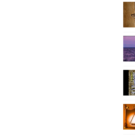
30
31
32
33