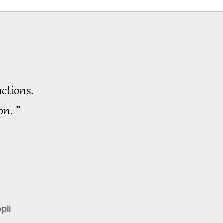
Animals are People,
Part 34
1:34
2886
Vues
Animals are People,
Part 35
ctions.
1:42
2859
Vues
on. ”
Animals are People,
Part 36
1:45
2965
Vues
Animals are People,
Part 37
1:42
pli
2902
Vues