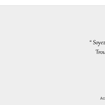
“ Soye
Trou
Ac