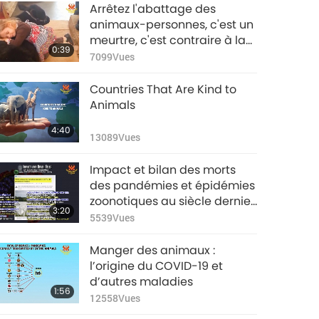
Les animaux sont
Arrêtez l'abattage des
des personnes –
animaux-personnes, c'est un
26ème partie
meurtre, c'est contraire à la
2:05
0:39
4967
Vues
loi de Dieu – 1ème partie
7099
Vues
Les animaux sont
Countries That Are Kind to
des personnes –
Animals
27ème partie
2:11
4:40
4735
Vues
13089
Vues
Les animaux sont
Impact et bilan des morts
des personnes –
des pandémies et épidémies
28ème partie
zoonotiques au siècle dernier
2:00
3:20
4998
Vues
(estimation)
5539
Vues
Les animaux sont
Manger des animaux :
des personnes –
l’origine du COVID-19 et
29ème partie
d’autres maladies
1:44
1:56
4714
Vues
12558
Vues