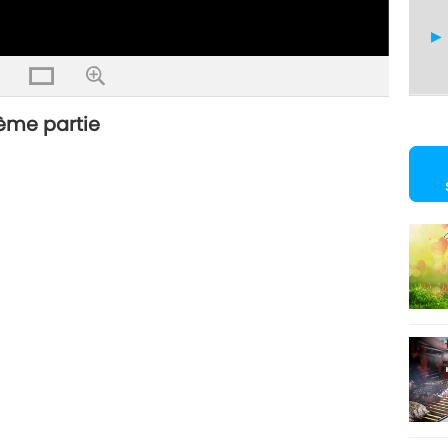
ème partie
23
24
25