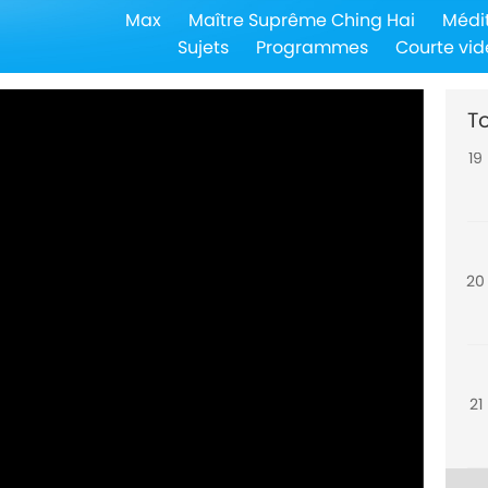
Max
Maître Suprême Ching Hai
Médi
18
Sujets
Programmes
Courte vid
To
19
20
21