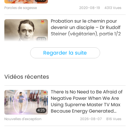
Paroles de sagesse
2020-08-19
4313
Vues
Probation sur le chemin pour
devenir un disciple – Dr Rudolf
Steiner (végétarien), partie 1/2
13:13
Paroles de sagesse
2020-08-17
4453
Vues
Regarder la suite
Méditations de Marc-Aurèle :
Livre 3, partie 1 de 2
Vidéos récentes
13:08
Paroles de sagesse
2020-08-14
4710
Vues
There Is No Need to Be Afraid of
Negative Power When We Are
Des passages des
Using Supreme Master TV Max
enseignements sacrés de la
4:25
Because Energy Generated
théosophie : « La voix du silence
from It Is Far More Powerful than
Nouvelles d'exception
2026-08-07
816
Vues
13:07
– Les sept portails », Segment 1,
Any Negative Entity
partie 1 de 2
Paroles de sagesse
2020-08-12
4762
Vues