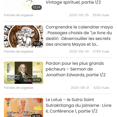
Vintage spirituel, partie 1/2
9
Dieu et le Messie : questions-
13:24
33:01
réponses », donnée par Maître
Suprême Ching Hai (végane)
Paroles de sagesse
2020-08-25
5530
Vues
Paroles de sagesse
2024-01-03
6004
Vues
au Costa Rica, le 29 mai 1991
Comprendre le calendrier maya
: Passages choisis de "Le livre du
destin : Déverrouiller les secrets
11:03
des anciens Mayas et la
prophétie de 2012" par Don
Paroles de sagesse
2020-08-24
4756
Vues
Carlos Barrios (végétarien),
partie 1/3
Pardon pour les plus grands
pécheurs – Sermon de
Jonathan Edwards, partie 1/2
13:50
Paroles de sagesse
2020-08-21
4232
Vues
Le Lotus – le Sutra Saint
Sutrakritanga du jaïnisme : Livre
II, Conférence 1, partie 1/2
14:56