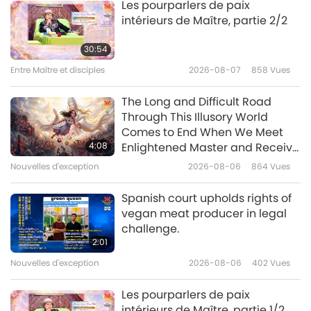
Les pourparlers de paix
intérieurs de Maître, partie 2/2
Des passages du Menog-i
Khrad sacré du zoroastrisme :
30:54
Chapitres 47-63, partie 1 de 2
Entre Maître et disciples
2026-08-07
858
Vues
12:17
Paroles de sagesse
2020-08-10
4683
Vues
The Long and Difficult Road
Through This Illusory World
Passages choisis de "Le grand
Comes to End When We Meet
traité sur les étapes du chemin
4:08
Enlightened Master and Receive
menant à l’illumination –
Initiation
Nouvelles d'exception
2026-08-06
864
Vues
11:26
chapitre 3 : comment écouter et
expliquer les Enseignements",
Paroles de sagesse
2020-08-07
4822
Vues
Spanish court upholds rights of
partie 1/2
vegan meat producer in legal
Passages choisis du livre du
challenge.
Mahatma Gandhi, « Chemin
2:01
vers Dieu – Méditation et
Nouvelles d'exception
2026-08-06
402
Vues
10:52
dévouement », partie 1/2
Paroles de sagesse
2020-08-05
4610
Vues
Les pourparlers de paix
intérieurs de Maître, partie 1/2