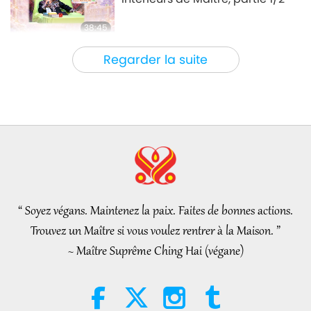
38:45
Entre Maître et disciples
2026-08-06
1100
Vues
Regarder la suite
La question de MAPA à Maître,
partie 1/2
25:38
Nouvelles d'exception
2026-08-05
8025
Vues
“Fast Charge” Is Wonderful Way
to Reconnect to GOD Within
Whenever Material World
“ Soyez végans. Maintenez la paix. Faites de bonnes actions.
3:46
Begins to Feel Too Imposing
Trouvez un Maître si vous voulez rentrer à la Maison. ”
Nouvelles d'exception
2026-08-05
1476
Vues
~ Maître Suprême Ching Hai (végane)
Nouvelles d'exception