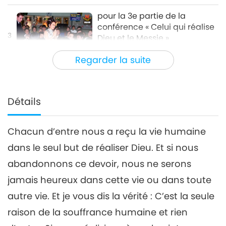
pour la 3e partie de la
conférence « Celui qui réalise
3
Dieu et le Messie »
37:52
Regarder la suite
Paroles de sagesse
2023-12-27
6125
Vues
pour la 4e partie de la
conférence « Celui qui réalise
Détails
4
Dieu et le Messie »
38:48
Chacun d’entre nous a reçu la vie humaine
Paroles de sagesse
2023-12-28
6144
Vues
dans le seul but de réaliser Dieu. Et si nous
pour la 5e partie de la
abandonnons ce devoir, nous ne serons
conférence « Celui qui réalise
5
Dieu et le Messie »
jamais heureux dans cette vie ou dans toute
35:09
autre vie. Et je vous dis la vérité : C’est la seule
Paroles de sagesse
2023-12-29
5930
Vues
raison de la souffrance humaine et rien