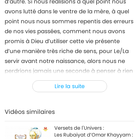
pour la 6e partie de la
d’autre. Si nous réalisions à quel point nous
conférence « Celui qui
avons lutté dans le ventre de la mère, à quel
réalise Dieu et le Messie »
34:14
point nous nous sommes repentis des erreurs
Paroles de sagesse
2023-12-30
6276
Vues
de nos vies passées, comment nous avons
promis à Dieu d’utiliser cette vie présente
pour la 7e partie de la
conférence « Celui qui réalise
d’une manière très riche de sens, pour Le/La
7
Dieu et le Messie : questions-
servir avant notre naissance, alors nous ne
31:06
réponses », donnée par Maître
perdrions jamais une seconde à penser à rien
Suprême Ching Hai (végane)
Paroles de sagesse
2024-01-01
5841
Vues
au Costa Rica, le 29 mai 1991
d’autre qu’à faire de notre mieux pendant
Lire la suite
pour la 8e partie de la
tout notre temps libre pour réaliser Dieu. [...]
conférence « Celui qui réalise
8
Dieu et le Messie : questions-
Télécharger la photo
34:11
réponses », donnée par Maître
Vidéos similaires
Suprême Ching Hai (végane)
Paroles de sagesse
2024-01-02
7317
Vues
au Costa Rica, le 29 mai 1991
Versets de l'Univers :
pour la 9e partie de la
Les Rubaiyat d’Omar Khayyam :
conférence « Celui qui réalise