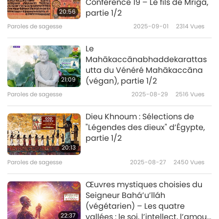
Conférence 19 – Le fils de Mrigâ,
20:56
partie 1/2
Paroles de sagesse
2025-09-01
2314
Vues
Le
Mahākaccānabhaddekarattas
utta du Vénéré Mahākaccāna
21:09
(végan), partie 1/2
Paroles de sagesse
2025-08-29
2516
Vues
Dieu Khnoum : Sélections de
"Légendes des dieux" d’Égypte,
partie 1/2
20:13
Paroles de sagesse
2025-08-27
2450
Vues
Œuvres mystiques choisies du
Seigneur Bahá’u’lláh
(végétarien) – Les quatre
22:37
vallées : le soi, l’intellect, l’amour