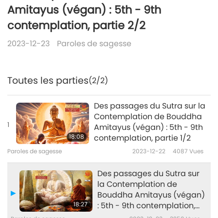
Amitayus (végan) : 5th - 9th
contemplation, partie 2/2
2023-12-23
Paroles de sagesse
Toutes les parties
(2/2)
Des passages du Sutra sur la
Contemplation de Bouddha
1
Amitayus (végan) : 5th - 9th
18:08
contemplation, partie 1/2
Paroles de sagesse
2023-12-22
4087
Vues
Des passages du Sutra sur
la Contemplation de
Bouddha Amitayus (végan)
18:27
: 5th - 9th contemplation,
partie 2/2