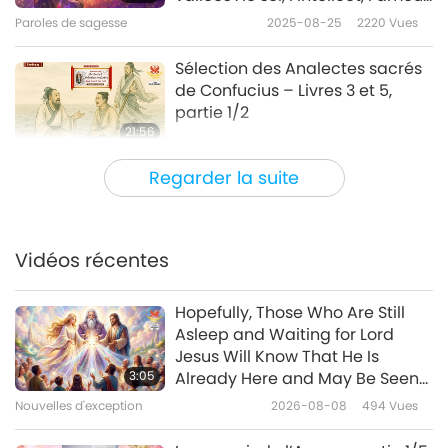
et l’unité, partie 1/2
Paroles de sagesse
2025-08-25
2220
Vues
Sélection des Analectes sacrés
de Confucius – Livres 3 et 5,
partie 1/2
21:56
Paroles de sagesse
2025-08-22
2709
Vues
Regarder la suite
Louer et aimer Dieu : D’après les
écrits de Saint François d’Assise
(végétarien), partie 1/2
Vidéos récentes
21:37
Paroles de sagesse
2025-08-20
2549
Vues
Hopefully, Those Who Are Still
Asleep and Waiting for Lord
Naam, le souvenir éternel : De
Jesus Will Know That He Is
l’Écriture Sainte du Sikhisme –
3:05
Already Here and May Be Seen
Sri Guru Granth Sahib Ji, partie
on Supreme Master Television
Nouvelles d'exception
2026-08-08
494
Vues
21:20
2/2
Paroles de sagesse
2025-08-19
2528
Vues