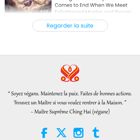
Comes to End When We Meet
4:08
Enlightened Master and Receive
Initiation
Nouvelles d'exception
2026-08-06
1125
Vues
Regarder la suite
Nouvelles d'exception
35:06
Nouvelles d'exception
2026-08-06
307
Vues
L’éthique islamique concernant
l’eau : extraits des Hadiths,
partie 2/2
“ Soyez végans. Maintenez la paix. Faites de bonnes actions.
21:43
Trouvez un Maître si vous voulez rentrer à la Maison. ”
Paroles de sagesse
2026-08-06
368
Vues
~ Maître Suprême Ching Hai (végane)
Tammy Fry (végane) : Semer les
graines d’un monde plus
bienveillant, partie 1/2