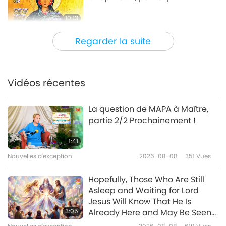
10:13
Paroles de sagesse
2022-11-18
4048
Vues
Regarder la suite
Des passages choisis du
Dhammapada chapitres 14 à 18,
partie 1/2
Vidéos récentes
13:25
Paroles de sagesse
2022-11-16
3980
Vues
La question de MAPA à Maître,
partie 2/2 Prochainement !
La sagesse Divine infinie et
universelle : extrait de ”Le guide
1:41
des égarés” de Maïmonide
Nouvelles d'exception
2026-08-08
351
Vues
15:42
(végétarien), partie 1/2
Paroles de sagesse
2022-11-14
3285
Vues
Hopefully, Those Who Are Still
Asleep and Waiting for Lord
La paix internationale :
Jesus Will Know That He Is
Passages choisis de "Tous les
3:05
Already Here and May Be Seen
hommes sont frères" de
on Supreme Master Television