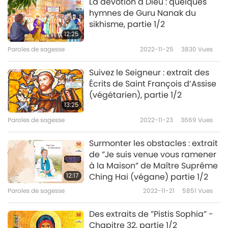
La dévotion à Dieu : quelques
hymnes de Guru Nanak du
sikhisme, partie 1/2
12:25
Paroles de sagesse
2022-11-25
3830
Vues
Suivez le Seigneur : extrait des
Écrits de Saint François d’Assise
(végétarien), partie 1/2
13:25
Paroles de sagesse
2022-11-23
3669
Vues
Surmonter les obstacles : extrait
de ”Je suis venue vous ramener
à la Maison” de Maître Suprême
12:17
Ching Hai (végane) partie 1/2
Paroles de sagesse
2022-11-21
5851
Vues
Des extraits de ”Pistis Sophia” -
Chapitre 32, partie 1/2