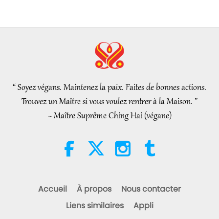
partie 1/2
25:38
Nouvelles d'exception
2026-08-05
8040
Vues
“Fast Charge” Is Wonderful Way
to Reconnect to GOD Within
Whenever Material World
“ Soyez végans. Maintenez la paix. Faites de bonnes actions.
3:46
Begins to Feel Too Imposing
Trouvez un Maître si vous voulez rentrer à la Maison. ”
Nouvelles d'exception
2026-08-05
1481
Vues
~ Maître Suprême Ching Hai (végane)
Nouvelles d'exception
38:07
Nouvelles d'exception
2026-08-05
365
Vues
Accueil
À propos
Nous contacter
L’éthique islamique concernant
Liens similaires
Appli
l’eau : extraits des Hadiths,