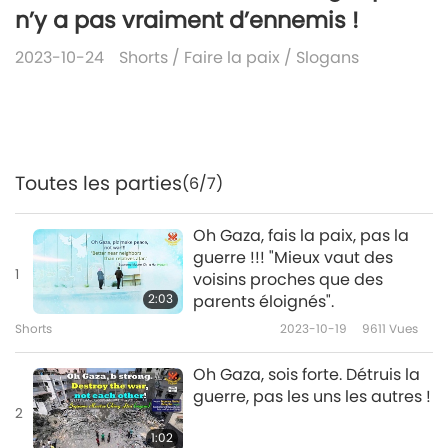
n’y a pas vraiment d’ennemis !
2023-10-24
Shorts
/
Faire la paix
/
Slogans
Toutes les parties
(6/7)
Oh Gaza, fais la paix, pas la
guerre !!! "Mieux vaut des
1
voisins proches que des
2:03
parents éloignés".
Shorts
2023-10-19
9611
Vues
Oh Gaza, sois forte. Détruis la
guerre, pas les uns les autres !
2
1:02