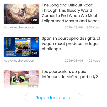
mondial bienveillant ? La
Shorts
2023-06-01
5237
Vues
The Long and Difficult Road
première ? T’as raison : pas un
Through This Illusory World
choix intelligent ! La deuxième ?
Deaths in Conflicts with Russian
Comes to End When We Meet
Tu es le meilleur !!!
Involvement
4:08
Enlightened Master and Receive
Initiation
Nouvelles d'exception
2026-08-06
865
Vues
3:07
Shorts
2022-07-12
4582
Vues
Spanish court upholds rights of
vegan meat producer in legal
Les envahisseurs sanguinaires
challenge.
ont leur place dans un asile de
2:01
fous – pas dans un pays !
Nouvelles d'exception
2026-08-06
402
Vues
4:55
Shorts
2022-03-04
6605
Vues
Les pourparlers de paix
intérieurs de Maître, partie 1/2
38:45
Entre Maître et disciples
2026-08-06
1103
Vues
Regarder la suite
La question de MAPA à Maître,