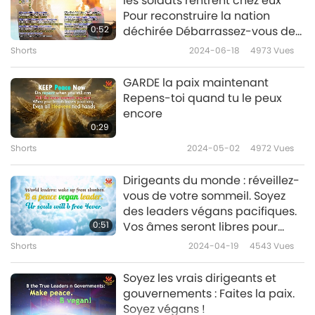
les soldats rentrent chez eux
Pour reconstruire la nation
Oh Gaza, le monde pleure
0:52
déchirée Débarrassez-vous de
pour toi. Plus aucune
votre haine Passez votre temps
Shorts
2024-06-18
4973
Vues
effusion de sang, stp ! Il n’y
à prier Implorez vraiment le
1:50
a pas vraiment d’ennemis !
pardon de Dieu Soyez en paix
GARDE la paix maintenant
Shorts
2023-10-24
6840
Vues
dans l’au-delà
Repens-toi quand tu le peux
encore
Oh Gaza, compte tes
0:29
Bénédictions, fais la paix,
Shorts
2024-05-02
4972
Vues
7
aime le vivant.
1:08
Dirigeants du monde : réveillez-
Shorts
2023-10-25
6617
Vues
vous de votre sommeil. Soyez
des leaders végans pacifiques.
0:51
Vos âmes seront libres pour
toujours.
Shorts
2024-04-19
4543
Vues
Soyez les vrais dirigeants et
gouvernements : Faites la paix.
Soyez végans !