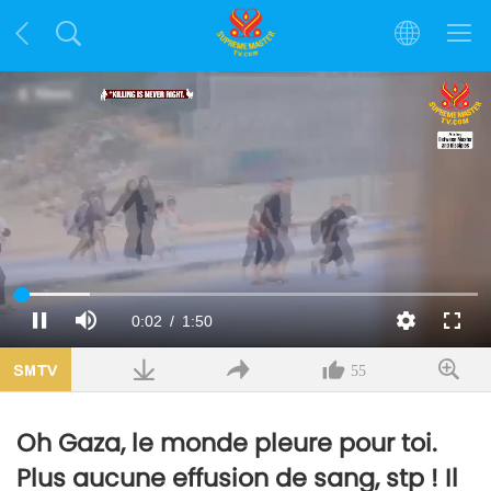
Chargé
:
16.55%
Temps
0:02
/
Durée
1:50
Pause
Sourdine
Qualité
Plein
écran
actuel
55
Oh Gaza, le monde pleure pour toi.
Plus aucune effusion de sang, stp ! Il