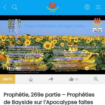
Chargé
:
1.05%
Temps
0:02
/
Durée
33:25
Pause
Sourdine
Qualité
Plein
écran
actuel
98
Prophétie, 269e partie – Prophéties
de Bayside sur l’Apocalypse faites