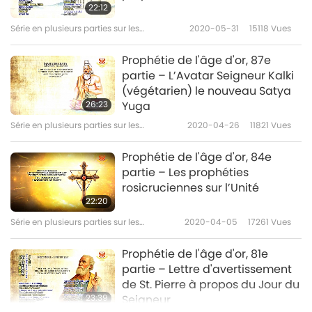
22:12
Série en plusieurs parties sur les
2020-05-31
15118
Vues
anciennes prédictions à propos de notre
planète
Prophétie de l'âge d'or, 87e
partie – L’Avatar Seigneur Kalki
(végétarien) le nouveau Satya
26:23
Yuga
Série en plusieurs parties sur les
2020-04-26
11821
Vues
anciennes prédictions à propos de notre
planète
Prophétie de l'âge d'or, 84e
partie – Les prophéties
rosicruciennes sur l’Unité
22:20
Série en plusieurs parties sur les
2020-04-05
17261
Vues
anciennes prédictions à propos de
notre planète
Prophétie de l'âge d'or, 81e
partie – Lettre d'avertissement
de St. Pierre à propos du Jour du
23:39
Seigneur