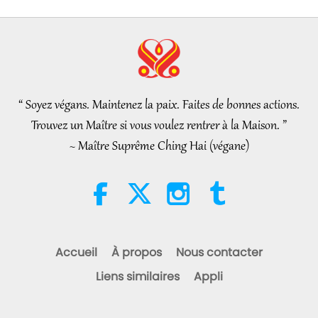
25:38
Nouvelles d'exception
2026-08-05
7823
Vues
“Fast Charge” Is Wonderful Way
to Reconnect to GOD Within
Whenever Material World
“ Soyez végans. Maintenez la paix. Faites de bonnes actions.
3:46
Begins to Feel Too Imposing
Trouvez un Maître si vous voulez rentrer à la Maison. ”
Nouvelles d'exception
2026-08-05
1422
Vues
~ Maître Suprême Ching Hai (végane)
Nouvelles d'exception
38:07
Nouvelles d'exception
2026-08-05
339
Vues
Accueil
À propos
Nous contacter
L’éthique islamique concernant
Liens similaires
Appli
l’eau : extraits des Hadiths,
partie 1/2
22:27