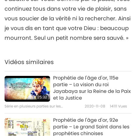
Série en plusieurs parties sur les
2023-10-22
6240
Vues
continuez tous dans votre vie de plaisir, sans
anciennes prédictions à propos de
notre planète
Prophétie, 270e partie –
vous soucier de la vérité ni la rechercher. Ainsi
Prophéties de Bayside sur
je vous dis en tant que votre Dieu : beaucoup
6
l’Apocalypse faites par
29:01
Veronica Lueken
mourront. Seul un petit nombre sera sauvé. »
Série en plusieurs parties sur les
2023-10-29
7543
Vues
anciennes prédictions à propos de notre
planète
Vidéos similaires
Prophétie de l'âge d'or, 115e
partie – La vision du roi
Jayabaya sur la Reine de la Paix
25:32
et la Justice
Série en plusieurs parties sur les
2020-11-08
14111
Vues
anciennes prédictions à propos de notre
planète
Prophétie de l'âge d'or, 92e
partie – Le grand Saint dans les
prophéties chinoises