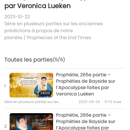
par Veronica Lueken
2023-10-22
Série en plusieurs parties sur les anciennes
prédictions à propos de notre
planète
/
Prophecies of the End Times
Toutes les parties
(5/6)
Prophétie, 265e partie –
Prophéties de Bayside sur
1
l’Apocalypse faites par
24:06
Veronica Lueken
Série en plusieurs parties sur les
2023-09-24
9713
Vues
anciennes prédictions à propos de notre
planète
Prophétie, 266e partie –
Prophéties de Bayside sur
2
l’Apocalypse faites par