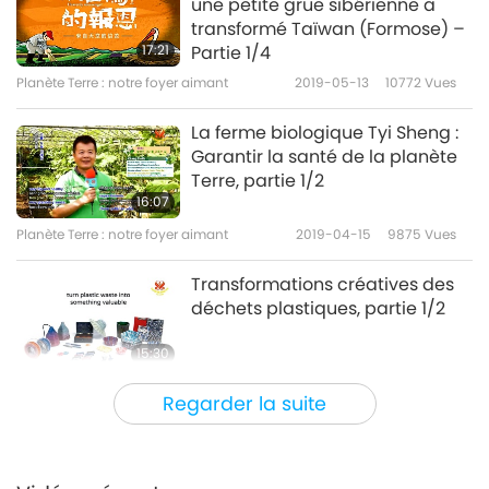
une petite grue sibérienne a
transformé Taïwan (Formose) –
17:21
Partie 1/4
Planète Terre : notre foyer aimant
2019-05-13
10772
Vues
La ferme biologique Tyi Sheng :
Garantir la santé de la planète
Terre, partie 1/2
16:07
Planète Terre : notre foyer aimant
2019-04-15
9875
Vues
Transformations créatives des
déchets plastiques, partie 1/2
15:30
Planète Terre : notre foyer aimant
2019-04-03
14051
Vues
Regarder la suite
Le premier vol au monde sans
plastique à usage unique