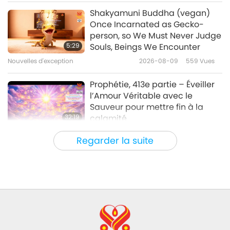
Planète Terre : notre foyer aimant
2019-01-21
7053
Vues
Shakyamuni Buddha (vegan)
Once Incarnated as Gecko-
la conception futuriste de
person, so We Must Never Judge
bâtiments écologiques en
5:29
Souls, Beings We Encounter
Malaisie, partie 1/2
Nouvelles d'exception
2026-08-09
559
Vues
15:46
Planète Terre : notre foyer aimant
2019-01-07
6271
Vues
Prophétie, 413e partie – Éveiller
l’Amour Véritable avec le
Sauveur pour mettre fin à la
32:19
calamité
Série en plusieurs parties sur les
2026-08-09
619
Vues
Regarder la suite
anciennes prédictions à propos de notre
planète
Le pouvoir de l’Amour, partie 2/5
32:43
Entre Maître et disciples
2026-08-09
641
Vues
Hopefully, Those Who Are Still