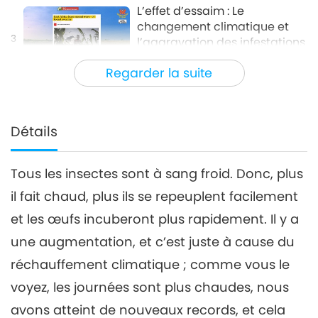
L’effet d’essaim : Le
changement climatique et
3
l’aggravation des infestations
22:56
parasitaires, partie 3/3
Regarder la suite
Planète Terre : notre foyer aimant
2023-10-16
4341
Vues
Détails
Tous les insectes sont à sang froid. Donc, plus
il fait chaud, plus ils se repeuplent facilement
et les œufs incuberont plus rapidement. Il y a
une augmentation, et c’est juste à cause du
réchauffement climatique ; comme vous le
voyez, les journées sont plus chaudes, nous
avons atteint de nouveaux records, et cela