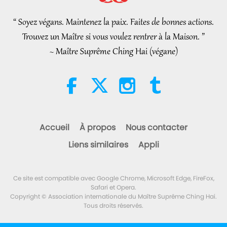
Asleep and Waiting for Lord
Jesus Will Know That He Is
“ Soyez végans. Maintenez la paix. Faites de bonnes actions.
3:05
Already Here and May Be Seen
Trouvez un Maître si vous voulez rentrer à la Maison. ”
on Supreme Master Television
Nouvelles d'exception
2026-08-08
953
Vues
~ Maître Suprême Ching Hai (végane)
VEG TREND NEWS FROM AROUND
THE WORLD, April to June 2026 -
Part 1 of 2
3:40
Shorts
2026-08-08
397
Vues
Accueil
À propos
Nous contacter
VEG TREND NEWS FROM AROUND
Liens similaires
Appli
THE WORLD, April to June 2026 -
Part 2 of 2
4:58
Ce site est compatible avec Google Chrome, Microsoft Edge, FireFox,
Shorts
2026-08-08
330
Vues
Safari et Opera.
Copyright © Association internationale du Maître Suprême Ching Hai.
Tous droits réservés.
Le pouvoir de l’Amour, partie 1/5