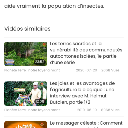
aide vraiment la population d’insectes.
Vidéos similaires
Les terres sacrées et la
vulnérabilité des communautés
autochtones isolées, 1e partie
23:52
d’une série
Planète Terre : notre foyer aimant
2026-07-20
2068
Vues
Les joies et les avantages de
l'agriculture biologique : une
interview avec M. Helmut
12:08
Butolen, partie 1/2
Planète Terre : notre foyer aimant
2019-06-10
8968
Vues
Le messager céleste : Comment