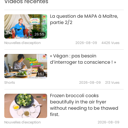
Vidéos récentes
15:47
Planète Terre : notre foyer aimant
2019-03-11
7937
Vues
La question de MAPA à Maître,
partie 2/2
Les algues : les organismes les
plus indispensables de la Terre
26:55
Nouvelles d'exception
2026-08-09
4426
Vues
15:33
Planète Terre : notre foyer aimant
2019-03-04
7946
Vues
« Végan : pas besoin
d’interroger ta conscience ! »
COP-24 : Appel des dirigeants
mondiaux pour une planète
1:52
durable – Partie 1/2
Shorts
2026-08-09
213
Vues
17:37
Planète Terre : notre foyer aimant
2019-02-18
7094
Vues
Frozen broccoli cooks
beautifully in the air fryer
Le Dr Jaiphet Klajon : agriculture
without needing to be thawed
biologique et remèdes naturels
first.
pour la santé en Thaïlande,
Nouvelles d'exception
2026-08-09
14:49
partie 1/2