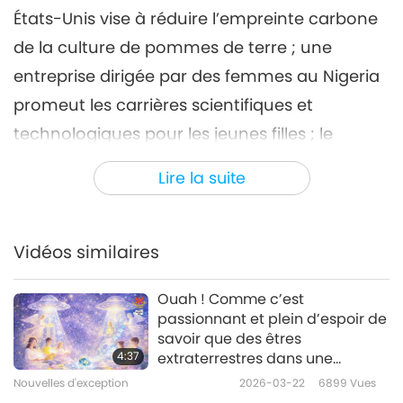
États-Unis vise à réduire l’empreinte carbone
Nouvelles d'exception
2023-10-06
2527
Vues
de la culture de pommes de terre ; une
Nouvelles d'exception
entreprise dirigée par des femmes au Nigeria
7
promeut les carrières scientifiques et
39:51
technologiques pour les jeunes filles ; le
Nouvelles d'exception
2023-10-07
2603
Vues
premier festival végan s’est tenu aux
Lire la suite
Nouvelles d'exception
Bermudes ; et la fondation kazakhe Animal
Security soutient les chats-personnes errants.
8
41:06
Vidéos similaires
Nouvelles d'exception
2023-10-08
2479
Vues
Ouah ! Comme c’est
Nouvelles d'exception
passionnant et plein d’espoir de
savoir que des êtres
9
4:37
extraterrestres dans une
52:34
galaxie lointaine reçoivent
Nouvelles d'exception
2026-03-22
6899
Vues
l’Amour et les Bénédictions de
Nouvelles d'exception
2023-10-09
2591
Vues