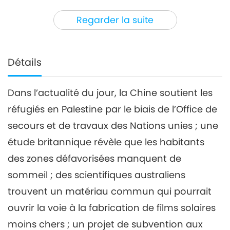
3
45:28
Regarder la suite
Nouvelles d'exception
2023-10-03
2664
Vues
Nouvelles d'exception
Détails
4
50:41
Dans l’actualité du jour, la Chine soutient les
Nouvelles d'exception
2023-10-04
2604
Vues
réfugiés en Palestine par le biais de l’Office de
Nouvelles d'exception
secours et de travaux des Nations unies ; une
étude britannique révèle que les habitants
5
des zones défavorisées manquent de
45:45
Nouvelles d'exception
2023-10-05
2769
Vues
sommeil ; des scientifiques australiens
trouvent un matériau commun qui pourrait
Nouvelles d'exception
ouvrir la voie à la fabrication de films solaires
moins chers ; un projet de subvention aux
42:08