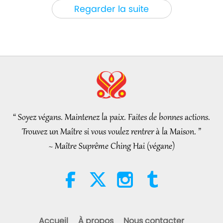
Nouvelles d'exception
2026-08-06
1033
Vues
Regarder la suite
Nouvelles d'exception
35:06
Nouvelles d'exception
2026-08-06
277
Vues
L’éthique islamique concernant
l’eau : extraits des Hadiths,
partie 2/2
“ Soyez végans. Maintenez la paix. Faites de bonnes actions.
21:43
Trouvez un Maître si vous voulez rentrer à la Maison. ”
Paroles de sagesse
2026-08-06
322
Vues
~ Maître Suprême Ching Hai (végane)
Tammy Fry (végane) : Semer les
graines d’un monde plus
bienveillant, partie 1/2
19:47
Élite Végé
2026-08-06
271
Vues
Accueil
À propos
Nous contacter