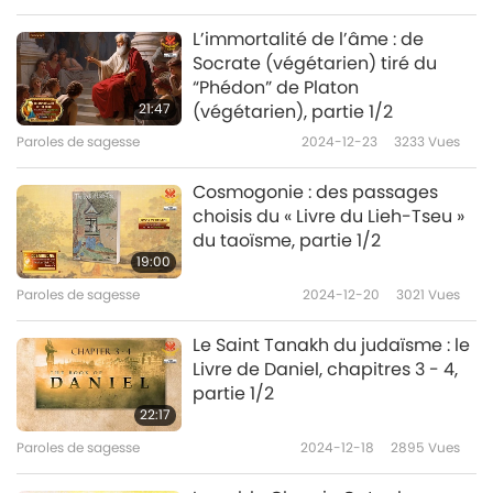
L’immortalité de l’âme : de
Socrate (végétarien) tiré du
“Phédon” de Platon
21:47
(végétarien), partie 1/2
Paroles de sagesse
2024-12-23
3233
Vues
Cosmogonie : des passages
choisis du « Livre du Lieh-Tseu »
du taoïsme, partie 1/2
19:00
Paroles de sagesse
2024-12-20
3021
Vues
Le Saint Tanakh du judaïsme : le
Livre de Daniel, chapitres 3 - 4,
partie 1/2
22:17
Paroles de sagesse
2024-12-18
2895
Vues