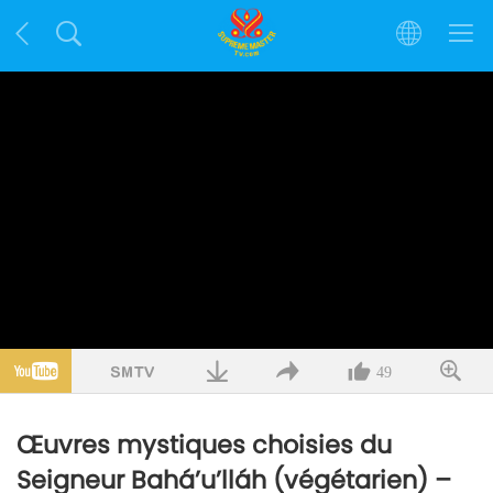
49
Œuvres mystiques choisies du
Seigneur Bahá’u’lláh (végétarien) –