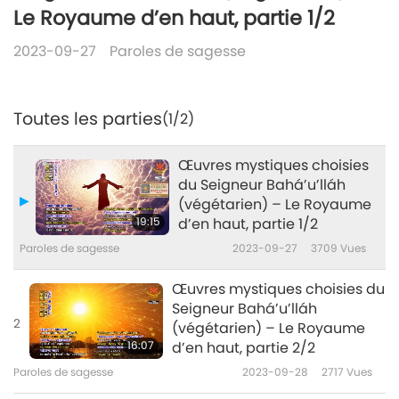
Le Royaume d’en haut, partie 1/2
2023-09-27
Paroles de sagesse
Toutes les parties
(1/2)
Œuvres mystiques choisies
du Seigneur Bahá’u’lláh
(végétarien) – Le Royaume
19:15
d’en haut, partie 1/2
Paroles de sagesse
2023-09-27
3709
Vues
Œuvres mystiques choisies du
Seigneur Bahá’u’lláh
2
(végétarien) – Le Royaume
16:07
d’en haut, partie 2/2
Paroles de sagesse
2023-09-28
2717
Vues