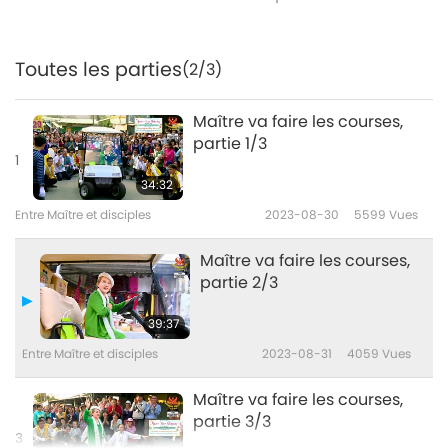
Toutes les parties
(2/3)
Maître va faire les courses,
partie 1/3
1
34:32
Entre Maître et disciples
2023-08-30
5599
Vues
Maître va faire les courses,
partie 2/3
39:37
Entre Maître et disciples
2023-08-31
4059
Vues
Maître va faire les courses,
partie 3/3
3