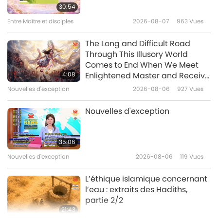
guerre se produire et pourquoi
30:54
la paix tarde-t-elle tant à venir
Entre Maître et disciples
2026-08-07
963
Vues
36:12
?, partie 1/4
Entre Maître et disciples
2026-03-18
6491
Vues
The Long and Difficult Road
Through This Illusory World
Aimer Dieu pacifiera le monde,
Comes to End When We Meet
partie 1/5
4:08
Enlightened Master and Receive
Initiation
Nouvelles d'exception
2026-08-06
927
Vues
37:44
Entre Maître et disciples
2026-03-13
5063
Vues
Nouvelles d'exception
Les bienfaits de la méditation
spirituelle, partie 1/5
35:06
Nouvelles d'exception
2026-08-06
119
Vues
36:47
Entre Maître et disciples
2026-03-08
5381
Vues
L’éthique islamique concernant
l’eau : extraits des Hadiths,
partie 2/2
21:43