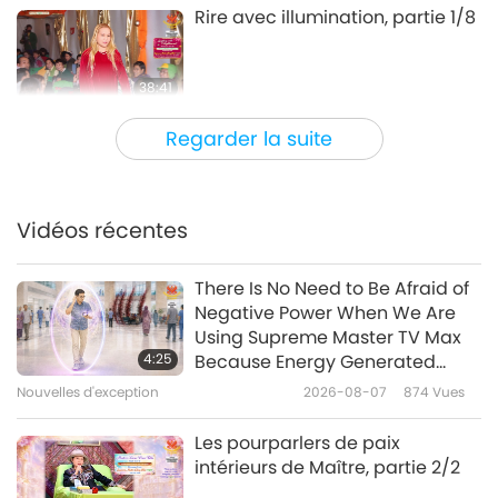
Rire avec illumination, partie 1/8
38:41
Entre Maître et disciples
2026-04-08
5205
Vues
Regarder la suite
La différence entre les formes
de transformation et les corps
astraux, partie 1/10
Vidéos récentes
37:04
Entre Maître et disciples
2026-03-29
5954
Vues
There Is No Need to Be Afraid of
Negative Power When We Are
La bonne méthode apporte le
Using Supreme Master TV Max
bonheur et la satisfaction,
4:25
Because Energy Generated
partie 1/7
from It Is Far More Powerful than
Nouvelles d'exception
2026-08-07
874
Vues
39:18
Any Negative Entity
Entre Maître et disciples
2026-03-22
5267
Vues
Les pourparlers de paix
intérieurs de Maître, partie 2/2
Dieu laisse-t-Ielle vraiment la