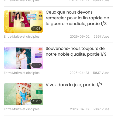
Entre Maître et disciples
2026-05-05
4893
Vues
Ceux que nous devons
remercier pour la fin rapide de
la guerre mondiale, partie 1/3
41:08
Entre Maître et disciples
2026-05-02
5951
Vues
Souvenons-nous toujours de
notre noble qualité, partie 1/9
39:16
Entre Maître et disciples
2026-04-23
5837
Vues
Vivez dans la joie, partie 1/7
41:05
Entre Maître et disciples
2026-04-16
5067
Vues