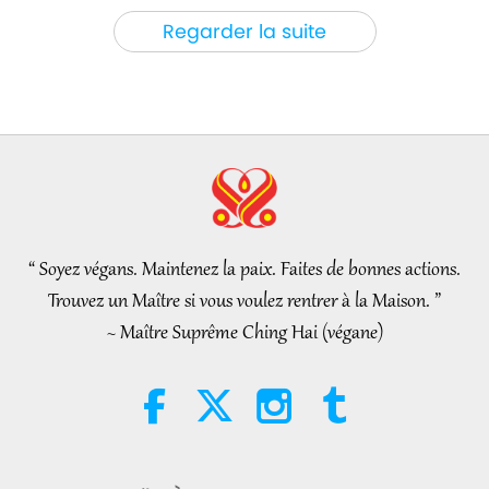
Paroles de sagesse
2026-08-06
118
Vues
Regarder la suite
Tammy Fry (végane) : Semer les
graines d’un monde plus
bienveillant, partie 1/2
19:47
Élite Végé
2026-08-06
100
Vues
Les pourparlers de paix
intérieurs de Maître, partie 1/2
“ Soyez végans. Maintenez la paix. Faites de bonnes actions.
38:45
Trouvez un Maître si vous voulez rentrer à la Maison. ”
Entre Maître et disciples
2026-08-06
1174
Vues
~ Maître Suprême Ching Hai (végane)
Spanish court upholds rights of
vegan meat producer in legal
challenge.
2:01
Nouvelles d'exception
2026-08-06
420
Vues