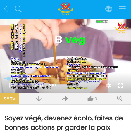
Chargé
:
37.00%
Temps
0:02
/
Durée
0:53
Pause
Sourdine
Qualité
Plein
écran
actuel
3
Soyez végé, devenez écolo, faites de
bonnes actions pr garder la paix