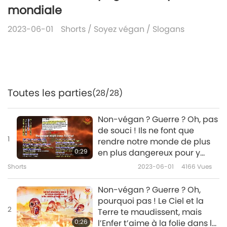
mondiale
2023-06-01
Shorts
/
Soyez végan
/
Slogans
Toutes les parties
(28/28)
Non-végan ? Guerre ? Oh, pas
de souci ! Ils ne font que
1
rendre notre monde de plus
0:29
en plus dangereux pour y
vivre !
Shorts
2023-06-01
4166
Vues
Non-végan ? Guerre ? Oh,
pourquoi pas ! Le Ciel et la
2
Terre te maudissent, mais
0:26
l’Enfer t’aime à la folie dans la